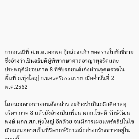
จากกรณีที่ ส.ต.ต.เอกพล จุ้ยส่องแก้ว ขอตรวจใบขับขี่ชาย
ซึ่งอ้างว่าเป็นอธิบดีผู้พิพากษาศาลอาญาทุจริตและ
ประพฤติมิชอบภาค 8 ที่ขับรถยนต์เก๋งผ่านจุดตรวจใน
พื้นที่ อ.ทุ่งใหญ่ จ.นครศรีธรรมราช เมื่อค่ำวันที่ 2
พ.ค.2562
โดยนอกจากชายคนดังกล่าว จะอ้างว่าเป็นอธิบดีศาลทุ
จริตฯ ภาค 8 แล้วยังอ้างเป็นเพื่อน ผกก.โชคดี รักษ์วัฒน
พงษ์ ผกก.สภ.ทุ่งใหญ่ อีกด้วย จนมีการเผยแพร่คลิปในโซ
เชียลจนกลายเป็นที่วิพากษ์วิจารณ์อย่างกว้างขวางอยู่ใน