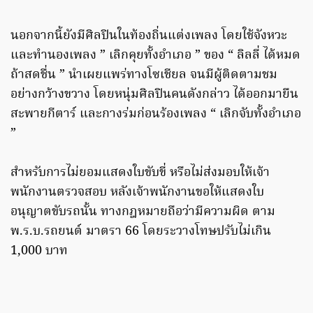
นอกจากนี้ยังมีศิลปินในท้องถิ่นแต่งเพลง โดยใช้จังหวะ
และทำนองเพลง ” เลิกคุยทั้งอำเภอ ” ของ “ ลิลลี่ ได้หมด
ถ้าสดชื่น ” นำเผยแพร่ทางโซเชียล จนมีผู้ติดตามชม
อย่างกว้างขวาง โดยหนุ่มศิลปินคนดังกล่าว ได้ออกมายืน
สะพายกีตาร์ และกางร่มก่อนร้องเพลง “ เลิกจับทั้งอำเภอ
”
สำหรับการไม่ยอมแสดงใบขับขี่ หรือไม่ส่งมอบให้เจ้า
พนักงานตรวจสอบ หลังเจ้าพนักงานขอให้แสดงใบ
อนุญาตขับรถนั้น ทางกฎหมายถือว่ามีความผิด ตาม
พ.ร.บ.รถยนต์ มาตรา 66 โดยระวางโทษปรับไม่เกิน
1,000 บาท