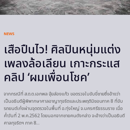
NEWS
เสือปืนไว! ศิลปินหนุ่มแต่ง
เพลงล้อเลียน เกาะกระแส
คลิป ‘ผมเพื่อนโชค’
จากกรณีที่ ส.ต.ต.เอกพล จุ้ยส่องแก้ว ขอตรวจใบขับขี่ชายซึ่งอ้างว่า
เป็นอธิบดีผู้พิพากษาศาลอาญาทุจริตและประพฤติมิชอบภาค 8 ที่ขับ
รถยนต์เก๋งผ่านจุดตรวจในพื้นที่ อ.ทุ่งใหญ่ จ.นครศรีธรรมราช เมื่อ
ค่ำวันที่ 2 พ.ค.2562 โดยนอกจากชายคนดังกล่าว จะอ้างว่าเป็นอธิบดี
ศาลทุจริตฯ ภาค 8…