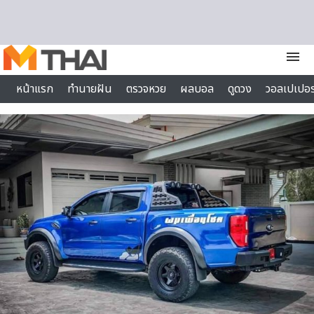
Skip to content
menu
หน้าแรก
ทำนายฝัน
ตรวจหวย
ผลบอล
ดูดวง
วอลเปเปอร
ไลฟ์สไตล์