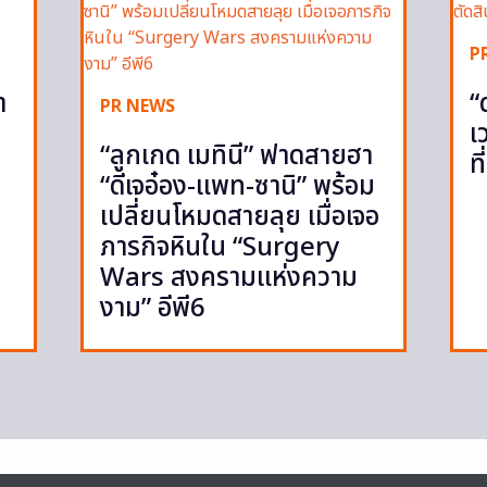
P
ำ
“
PR NEWS
เ
“ลูกเกด เมทินี” ฟาดสายฮา
ท
“ดีเจอ๋อง-แพท-ซานิ” พร้อม
เปลี่ยนโหมดสายลุย เมื่อเจอ
ภารกิจหินใน “Surgery
Wars สงครามแห่งความ
งาม” อีพี6