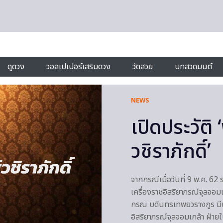
ดูดวง
วอลเปเปอร์เสริมดวง
วัดสวย
บทสวดมนต์
NEWS
เปิดประวัติ
วชิราภักดิ์’
จากกรณีเมื่อวันที่ 9 พ.ค. 
เครื่องราชอิสริยาภรณ์จุลจอม
กรณ บดินทรเทพยวรางกูร มี
อิสริยาภรณ์จุลจอมเกล้า ฝ่าย