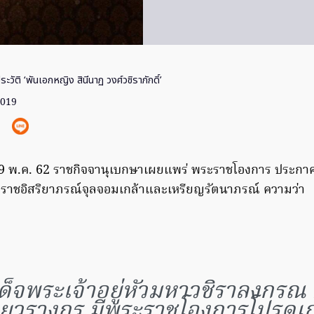
ระวัติ ‘พันเอกหญิง สินีนาฏ วงศ์วชิราภักดิ์’
2019
ี่ 9 พ.ค. 62 ราชกิจจานุเบกษาเผยแพร่ พระราชโองการ ประกาศ 
งราชอิสริยาภรณ์จุลจอมเกล้าและเหรียญรัตนาภรณ์ ความว่า
ด็จพระเจ้าอยู่หัวมหาวชิราลงกรณ
ยวรางกูร มีพระราชโองการโปรดเก