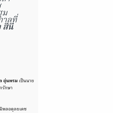
ช
ปฐม
าลที่
สินี
ล อุ่นพรม
เป็นนาย
ภรักษา
มิพลอดุลยเดช