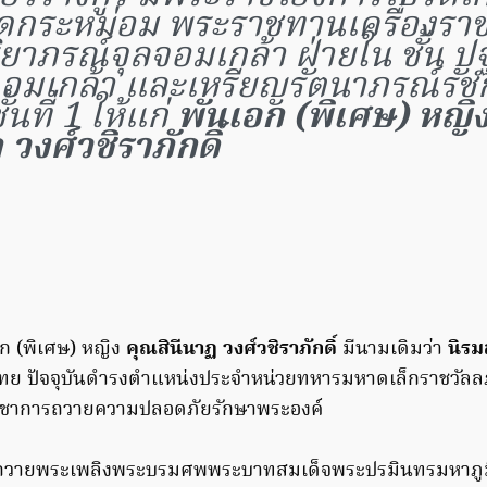
ดกระหม่อม พระราชทานเครื่องรา
ิยาภรณ์จุลจอมเกล้า ฝ่ายใน ชั้น 
จอมเกล้า และเหรียญรัตนาภรณ์รัชก
ั้นที่ 1 ให้แก่
พันเอก (พิเศษ) หญิง 
วงศ์วชิราภักดิ์
เอก (พิเศษ) หญิง
คุณสินีนาฏ วงศ์วชิราภักดิ์
มีนามเดิมว่า
นิรม
ย ปัจจุบันดำรงตำแหน่งประจำหน่วยทหารมหาดเล็กราชวัลล
ญชาการถวายความปลอดภัยรักษาพระองค์
ีถวายพระเพลิงพระบรมศพพระบาทสมเด็จพระปรมินทรมหาภู