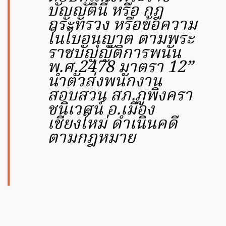
บัญญัตินี้ หรือ กฎ
กระทรวง หรือข้อความ
ในใบอนุญาต ตามพระ
ราชบัญญัติการพนัน
พ.ศ.2478 มาตรา 12”
นำตัวส่งพนักงาน
สอบสวน สภ.ภูพิงครา
ชนิเวศน์ อ.เมือง
เชียงใหม่ ดำเนินคดี
ตามกฎหมาย