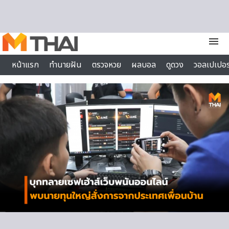
Skip to content
menu
หน้าแรก
ทำนายฝัน
ตรวจหวย
ผลบอล
ดูดวง
วอลเปเปอร
ไลฟ์สไตล์