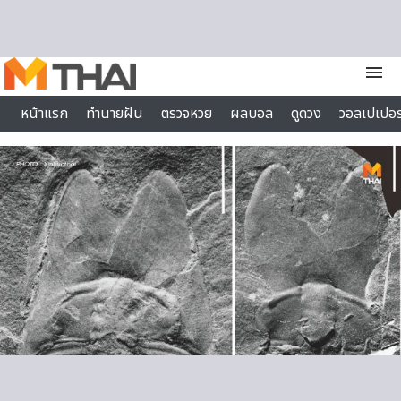
Skip to content
menu
หน้าแรก
ทำนายฝัน
ตรวจหวย
ผลบอล
ดูดวง
วอลเปเปอร
ไลฟ์สไตล์