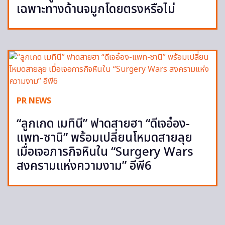
เฉพาะทางด้านจมูกโดยตรงหรือไม่
PR NEWS
“ลูกเกด เมทินี” ฟาดสายฮา “ดีเจอ๋อง-
แพท-ซานิ” พร้อมเปลี่ยนโหมดสายลุย
เมื่อเจอภารกิจหินใน “Surgery Wars
สงครามแห่งความงาม” อีพี6