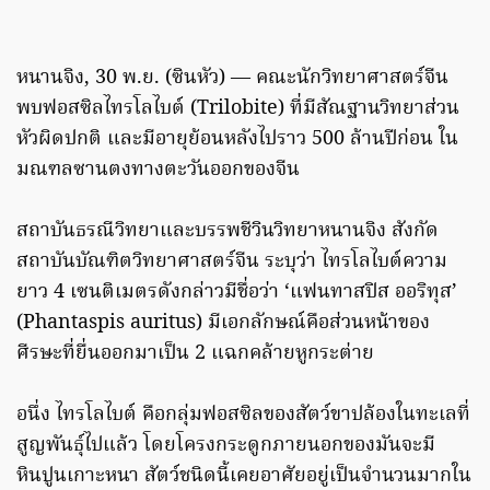
หนานจิง, 30 พ.ย. (ซินหัว) — คณะนักวิทยาศาสตร์จีน
พบฟอสซิลไทรโลไบต์ (Trilobite) ที่มีสัณฐานวิทยาส่วน
หัวผิดปกติ และมีอายุย้อนหลังไปราว 500 ล้านปีก่อน ใน
มณฑลซานตงทางตะวันออกของจีน
สถาบันธรณีวิทยาและบรรพชีวินวิทยาหนานจิง สังกัด
สถาบันบัณฑิตวิทยาศาสตร์จีน ระบุว่า ไทรโลไบต์ความ
ยาว 4 เซนติเมตรดังกล่าวมีชื่อว่า ‘แฟนทาสปิส ออริทุส’
(Phantaspis auritus) มีเอกลักษณ์คือส่วนหน้าของ
ศีรษะที่ยื่นออกมาเป็น 2 แฉกคล้ายหูกระต่าย
อนึ่ง ไทรโลไบต์ คือกลุ่มฟอสซิลของสัตว์ขาปล้องในทะเลที่
สูญพันธุ์ไปแล้ว โดยโครงกระดูกภายนอกของมันจะมี
หินปูนเกาะหนา สัตว์ชนิดนี้เคยอาศัยอยู่เป็นจำนวนมากใน