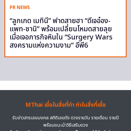
PR NEWS
“ลูกเกด เมทินี” ฟาดสายฮา “ดีเจอ๋อง-
แพท-ซานิ” พร้อมเปลี่ยนโหมดสายลุย
เมื่อเจอภารกิจหินใน “Surgery Wars
สงครามแห่งความงาม” อีพี6
MThai เชื่อในสิ่งที่ทำ ทำในสิ่งที่เชื่อ
รับข่าวสารเลขมงคล สถิติเลขดัง ดวงรายวัน รายเดือน รายปี
พร้อมแนะนำวิธีเสริมดวง