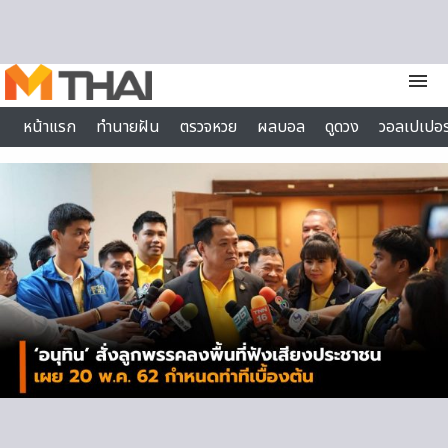
Skip to content
menu
หน้าแรก
ทำนายฝัน
ตรวจหวย
ผลบอล
ดูดวง
วอลเปเปอร
ไลฟ์สไตล์