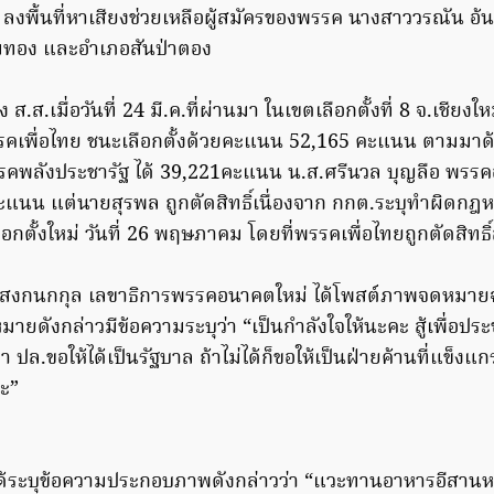
ลงพื้นที่หาเสียงช่วยเหลือผู้สมัครของพรรค นางสาววรณัน อ้น
อมทอง และอำเภอสันป่าตอง
ง ส.ส.เมื่อวันที่ 24 มี.ค.ที่ผ่านมา ในเขตเลือกตั้งที่ 8 จ.เชียง
รรคเพื่อไทย ชนะเลือกตั้งด้วยคะแนน 52,165 คะแนน ตามมา
รคพลังประชารัฐ ได้ 39,221คะแนน น.ส.ศรีนวล บุญลือ พรรค
นน แต่นายสุรพล ถูกตัดสิทธิ์เนื่องจาก กกต.ระบุทำผิดกฎห
ือกตั้งใหม่ วันที่ 26 พฤษภาคม โดยที่พรรคเพื่อไทยถูกตัดสิทธิ
แสงกนกกุล เลขาธิการพรรคอนาคตใหม่ ได้โพสต์ภาพจดหมายฉบ
ยดังกล่าวมีข้อความระบุว่า “เป็นกำลังใจให้นะคะ สู้เพื่อป
า ปล.ขอให้ได้เป็นรัฐบาล ถ้าไม่ได้ก็ขอให้เป็นฝ่ายค้านที่แข็งแ
ะ”
ด้ระบุข้อความประกอบภาพดังกล่าวว่า “แวะทานอาหารอีสานห