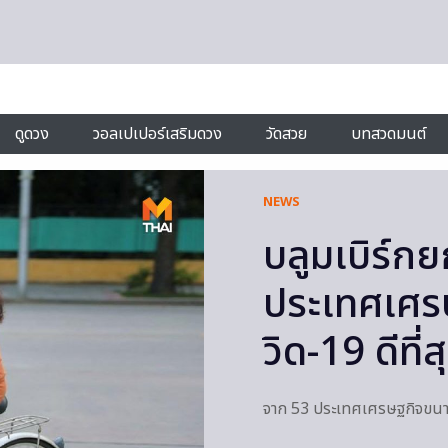
ดูดวง
วอลเปเปอร์เสริมดวง
วัดสวย
บทสวดมนต์
NEWS
บลูมเบิร์กย
ประเทศเศรษ
วิด-19 ดีที่ส
จาก 53 ประเทศเศรษฐกิจขนาด