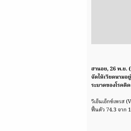
ฮานอย, 26 พ.ย. (
จัดให้เวียดนามอย
ระบาดของโรคติดเชื
วีเอ็นเอ็กซ์เพรส
ฟื้นตัว 74.3 จาก