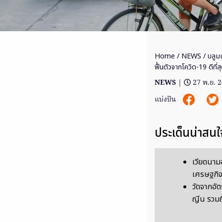
Home
/
NEWS
/ บลูม
ฟื้นตัวจากโควิด-19 ดีที่ส
NEWS
|
27 พ.ย. 
แบ่งปัน
ประเด็นน่าสนใ
เวียดนามอ
เศรษฐกิจข
วัดจากอัต
ญีน รวม