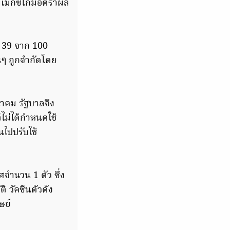
่เม็กซิโกมีอัตราผล
่ 39 จาก 100
นๆ ถูกจำกัดโดย
นาคม รัฐบาลจึง
ม่ได้กำหนดใช้
ไปปรับใช้
จำนวน 1 ตัว ซึ่ง
ิ วัคซีนตัวดัง
ษย์