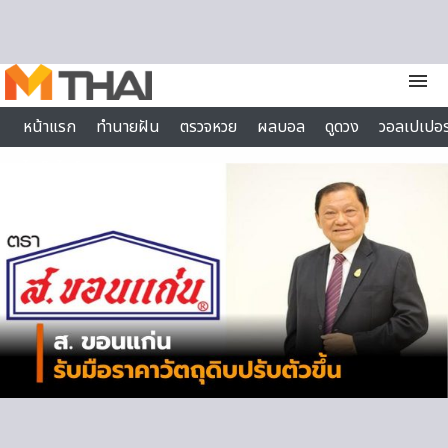
Skip to content
menu
หน้าแรก
ทำนายฝัน
ตรวจหวย
ผลบอล
ดูดวง
วอลเปเปอร
ไลฟ์สไตล์