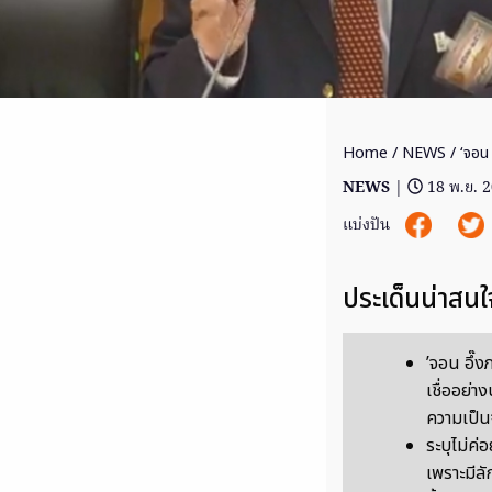
Home
/
NEWS
/ ‘จอน 
NEWS
|
18 พ.ย. 
แบ่งปัน
ประเด็นน่าสนใ
’จอน อึ๊งภ
เชื่ออย่าง
ความเป็น
ระบุไม่ค
เพราะมีล