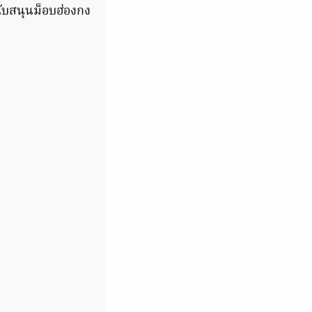
นับสนุนม็อบฮ่องกง