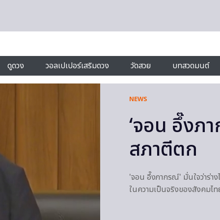
ดูดวง
วอลเปเปอร์เสริมดวง
วัดสวย
บทสวดมนต์
NEWS
‘จอน อึ๊งภา
สภาตีตก
'จอน อึ๊งภากรณ์' มั่นใจว่าร่างไ
ในความเป็นจริงของสังคมไทย