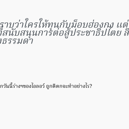
ราบว่าใครให้ทุนกับม็อบฮ่องกง แต
ี่สนับสนุนการต่อสู้ประชาธิปไตย สิ่ง
องธรรมดา
กวันนี้ร่างฯของไอลอว์ ถูกตีตกจะทำอย่างไร?