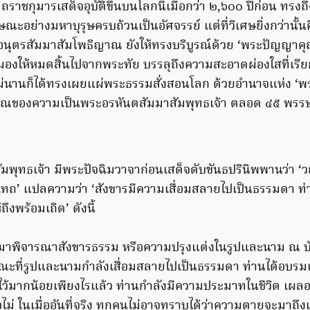
ตถราชกุมารเสด็จอุบัติขึ้นบนโลกนี้เมื่อกว่า ๒,๖๐๐ ปีก่อน ทรง
ณะอย่างมหาบุรุษครบถ้วนเป็นอัศจรรย์ แต่ที่วิเศษยิ่งกว่านั้
ู้อนุตรสัมมาสัมโพธิญาณ ยังให้ทรงบริบูรณ์ด้วย ‘พระปัญญา
หมองให้หมดสิ้นไปจากพระทัย บรรลุถึงความสะอาดผ่องใสที่เรียก
ไม่นานก็ได้ทรงเผยแผ่พระธรรมสั่งสอนโลก ด้วยอำนาจแห่ง ‘
คุณของความเป็นพระอรหันตสัมมาสัมพุทธเจ้า ตลอด ๔๕ พรร
มพุทธเจ้า มีพระปัจฉิมวาจาก่อนเสด็จดับขันธปรินิพพานว่า ‘ว
ทถ’ แปลความว่า ‘สังขารมีความเสื่อมสลายไปเป็นธรรมดา ท่
ึงพร้อมเถิด’ ดังนี้
มาพิจารณาสังขารธรรม หรือความปรุงแต่งในรูปและนาม ณ บัด
ณะที่รูปและนามกำลังเสื่อมสลายไปเป็นธรรมดา ท่านได้อบรม
ว้มากน้อยเพียงไรแล้ว ท่านกำลังมีความประมาทในชีวิต เผลอค
อไม่ ในเมื่ออันที่จริง ทุกคนไม่อาจทราบได้ว่าความตายจะมาถึงเม