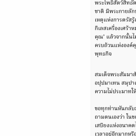
พระโพธิสัตว์สิทธั
ชาติ มีพระกายลักษ
เ
หตุแห่งการตรัสร
กิเลสเครื่องเศร้า
คุณ’ แล้วจากนั้น
ครบถ้วนแห่งองค์
พุทธกิจ
สมเด็จพระสัมมาสั
อปฺปมาเทน สมฺปาเ
ความไม่ประมาทให้ถ
ขอทุกท่านหันกลับ
ถามตนเองว่า ในข
เสบียงแห่งอนาคตไ
เวลาอยู่อีกมากหรื