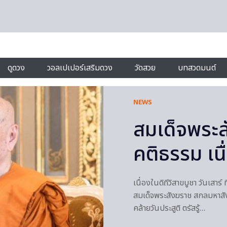
ดูดวง
วอลเปเปอร์เสริมดวง
วัดสวย
บทสวดมนต์
NEWS
สมเด็จพระ
คติธรรม เนื
เนื่องในดิถีวิสาขบูชา วันเ
สมเด็จพระสังฆราช สกลมหาสัง
คล้ายวันประสูติ ตรัสรู้…