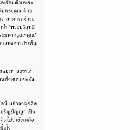
ถึงพร้อมด้วยพระ
นคือพระคุณ ด้วย
คุณ’ สามารถชำระ
ว่า ‘พระบริสุทธิ
พระมหากรุณาคุณ’
ษาแห่งการบำเพ็ญ
ยธมฺมา สงฺขารา
านทั้งหลายจงยัง
นี้ แล้วจงฉุกคิด
เจริญปัญญา เป็น
ิดไปว่ายังเหลือ
ื่อไร