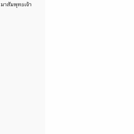
มาสัมพุทธเจ้า