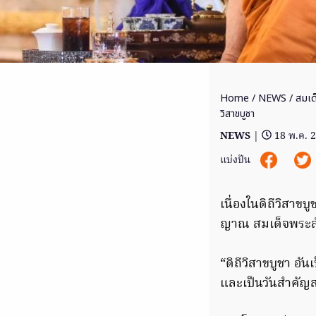
Home
/
NEWS
/ สมเด
วิสาขบูชา
NEWS
|
18 พ.ค. 
แบ่งปัน
เนื่องในดิถีวิสา
ญาณ สมเด็จพระส
“ดิถีวิสาขบูชา อั
และเป็นวันสำคัญ