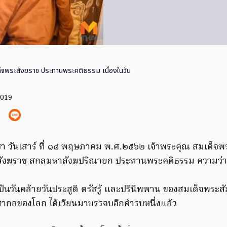
็จพระสังฆราช ประทานพระคติธรรม เนื่องในวัน
2019
ขบูชา วันเสาร์ ที่ ๑๘ พฤษภาคม พ.ศ.๒๕๖๒ เจ้าพระคุณ สมเด็
ังฆราช สกลมหาสังฆปริณายก ประทานพระคติธรรม ความว่า
นเป็นวันคล้ายวันประสูติ ตรัสรู้ และปรินิพพาน ของสมเด็จพระส
สากลของโลก ได้เวียนมาบรรจบอีกคำรบหนึ่งแล้ว