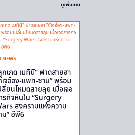
ดูเพิ่มเติม
R NEWS
ลูกเกด เมทินี” ฟาดสายฮา
ดีเจอ๋อง-แพท-ซานิ” พร้อม
ปลี่ยนโหมดสายลุย เมื่อเจอ
ารกิจหินใน “Surgery
ars สงครามแห่งความ
าม” อีพี6