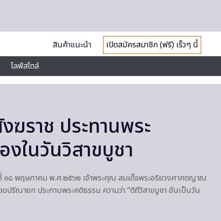
สินค้าแนะนำ
เปิดสมัครสมาชิก (ฟรี) เร็วๆ นี้
ไลฟ์สไตล์
สังฆราช ประทานพระ
่องในวันวิสาขบูชา
สาร์ ที่ ๑๘ พฤษภาคม พ.ศ.๒๕๖๒ เจ้าพระคุณ สมเด็จพระอริยวงศาคตญาณ
ฆปริณายก ประทานพระคติธรรม ความว่า “ดิถีวิสาขบูชา อันเป็นวัน