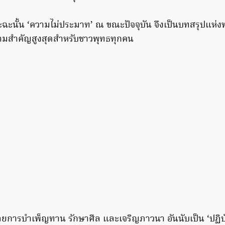
พราะฉะนั้น ‘ความไม่ประมาท’ ณ ขณะปัจจุบัน จึงเป็นบทสรุปแห
มีความสำคัญสูงสุดสำหรับชาวพุทธทุกคน
ยการบำเพ็ญทาน รักษาศีล และเจริญภาวนา อันนับเป็น ‘ปฏิบัติ