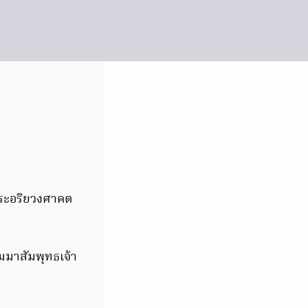
จพระอริยวงศาคต
ัมมาสัมพุทธเจ้า