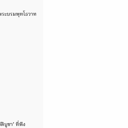
่งพระบรมพุทโธวาท
บูชา’ ที่พึง