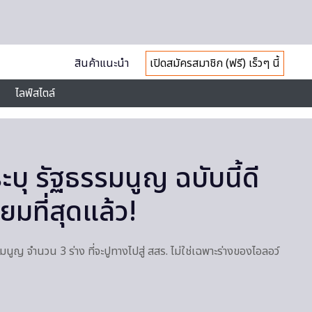
สินค้าแนะนำ
เปิดสมัครสมาชิก (ฟรี) เร็วๆ นี้
ไลฟ์สไตล์
บุ รัฐธรรมนูญ ฉบับนี้ดี
ี่ยมที่สุดแล้ว!
นูญ จำนวน 3 ร่าง ที่จะปูทางไปสู่ สสร. ไม่ใช่เฉพาะร่างของไอลอว์