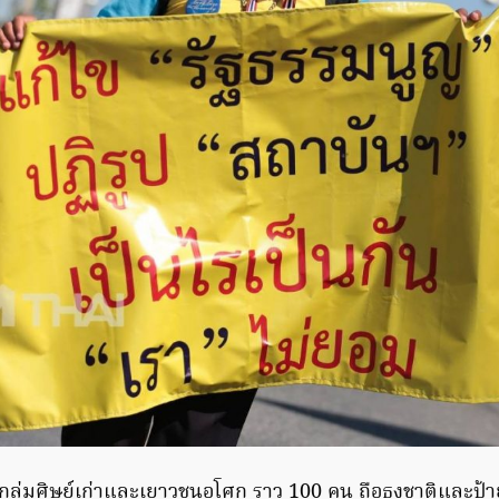
ลุ่มศิษย์เก่าและเยาวชนอโศก ราว 100 คน ถือธงชาติและป้า