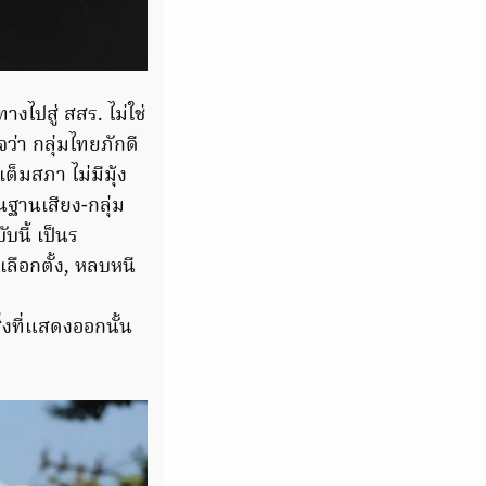
างไปสู่ สสร. ไม่ใช่
จว่า กลุ่มไทยภักดี
เต็มสภา ไม่มีมุ้ง
็นฐานเสียง-กลุ่ม
บนี้ เป็นร
ลือกตั้ง, หลบหนี
ิ่งที่แสดงออกนั้น