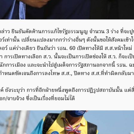
ด้กล่าว ยืนยันคัดค้านการแก้ไขรัฐธรรมนูญ จำนวน 3 ร่าง ที่จะปูท
เท่านั้น เปลี่ยนแปลงมากกว่าร่างอื่นๆ ดังนั้นขอให้สังคมเข้าใ
ลอว์ แค่ร่างเดียว ยืนยันว่า รธน. 60 เปิดทางให้มี ส.ส.หน้าใหม่ 
า การเปิดทางเลือก ส.ว. นั้นจะเป็นการเปิดช่องให้ ส.ว. ก็จะเป
กับนักการเมือง และจะนำไปสู่เผด็จการรัฐสภานอกจากนี้ รธน. ฉบั
กำหนดชัดเจนถึงการลงโทษ ส.ส., ปิดทาง ส.ส.ที่ทำผิดกลับมาเ
 ยังระบุว่า การที่อีกฝ่ายหนึ่งพูดถึงการปฏิรูปสถาบันนั้น แต่ส
ก/จาบจ้วง ซึ่งเป็นเรื่องที่ยอมไม่ได้