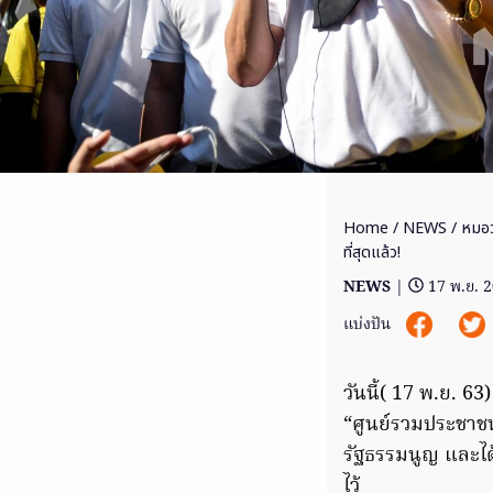
Home
/
NEWS
/ หมอวร
ที่สุดแล้ว!
NEWS
|
17 พ.ย. 
แบ่งปัน
วันนี้( 17 พ.ย. 6
“ศูนย์รวมประชาชน
รัฐธรรมนูญ และได
ไว้