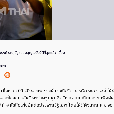
งค์ ระบุ รัฐธรรมนูญ ฉบับนี้ดีที่สุดแล้ว เยี่ยม
2020
3) เมื่อเวลา 09.20 น. นพ.วรงค์ เดชกิจวิกรม หรือ หมอวรงค์ ไ
ปกป้องสถาบัน” มาร่วมชุมนุมที่บริเวณแยกเกียกกาย เพื่อคั
้ทำหนังสือเพื่อยื่นต่อประธานรัฐสภา โดยได้มีตัวแทน สว. ออ