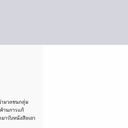
ด้นำมวลชนกลุ่ม
ดค้านการแก้
กมารับหนังสือเอา