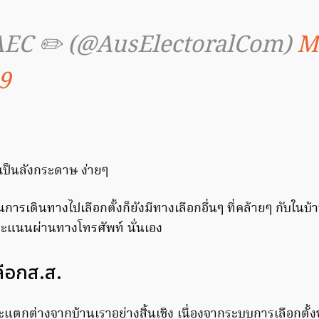
EC ✏️ (@AusElectoralCom)
M
9
ช้เป็นลังกระดาษ ง่ายๆ
ารเดินทางไปเลือกตั้งก็ยังมีทางเลือกอื่นๆ ที่คล้ายๆ กับในบ้า
ะแนนผ่านทางโทรศัพท์ นั่นเอง
ลือกส.ส.
แตกต่างจากบ้านเราอย่างสิ้นเชิง เนื่องจากระบบการเลือกตั้ง