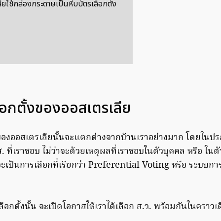
ียใช้กล่องกระดาษเป็นหีบบัตรเลือกตั้ง
ือกตั้งของออสเตรเลีย
ของออสเตรเลียนั้นจะแตกต่างจากบ้านเราอย่างมาก โดยในปร
.ส. ที่เราชอบ ไม่ว่าจะด้วยเหตุผลที่เราชอบในตัวบุคคล หรือ ใ
ะเป็นการเลือกที่เรียกว่า Preferential Voting หรือ ระบบกา
ือกตั้งนั้น จะเปิดโอกาสให้เราได้เลือก ส.ว. พร้อมกันในคราวเ