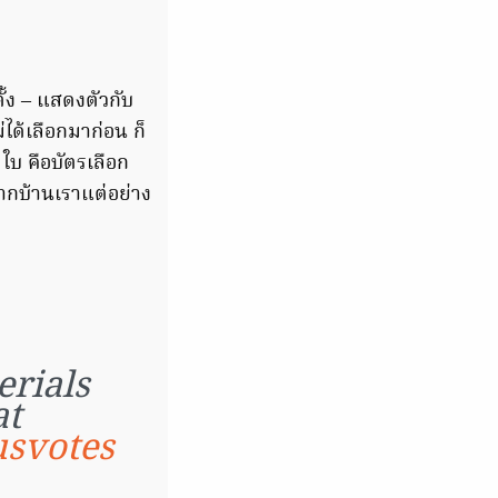
ั้ง – แสดงตัวกับ
ม่ได้เลือกมาก่อน ก็
 ใบ คือบัตรเลือก
งจากบ้านเราแต่อย่าง
erials
at
usvotes