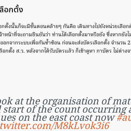
ือกตั้ง
กตั้งนั้นก็จะมีขั้นตอนคล้ายๆ กันคือ เดินทางไปยังหน่วยเลือกต
เจ้าหน้าที่จะถามยืนยันว่า ท่านได้เลือกตั้งมาหรือยัง ซึ่งหากยังไ
ง ออกจากระบบเพื่อกันซ้ำซ้อน ก่อนจะส่งบัตรเลือกตั้ง จำนวน 2
ลือกตั้ง ส.ว. หลังจากได้รับบัตรแล้ว ก็เข้าคูหา กาบัตร ไม่ต่า
ook at the organisation of mat
 start of the count occurring 
ues on the east coast now
#a
.twitter.com/M8kLvok3i6