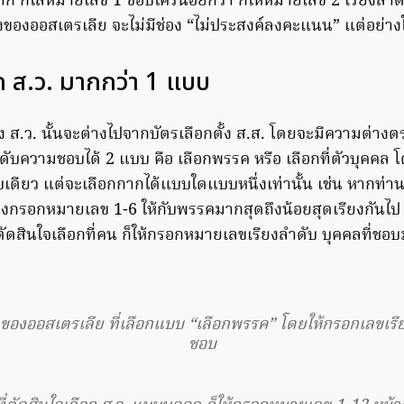
ก ก็ใส่หมายเลข 1 ชอบใครน้อยกว่า ก็ให้หมายเลข 2 เรียงล
กตั้งของออสเตรเลีย จะไม่มีช่อง “ไม่ประสงค์ลงคะแนน” แต่อย่าง
ก ส.ว. มากกว่า 1 แบบ
้ง ส.ว. นั้นจะต่างไปจากบัตรเลือกตั้ง ส.ส. โดยจะมีความต่างตรง
ำดับความชอบได้ 2 แบบ คือ เลือกพรรค หรือ เลือกที่ตัวบุคคล
บเดียว แต่จะเลือกกากได้แบบใดแบบหนึ่งเท่านั้น เช่น หากท่า
องกรอกหมายเลข 1-6 ให้กับพรรคมากสุดถึงน้อยสุดเรียงกันไป
าตัดสินใจเลือกที่คน ก็ให้กรอกหมายเลขเรียงลำดับ บุคคลที่ชอบ
.ว. ของออสเตรเลีย ที่เลือกแบบ “เลือกพรรค” โดยให้กรอกเลขเ
ชอบ