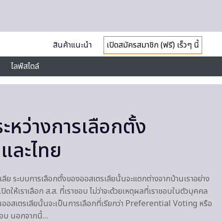
สินค้าแนะนำ
เปิดสมัครสมาชิก (ฟรี) เร็วๆ นี้
ไลฟ์สไตล์
ะหว่างการเลือกตั้ง
ยและไทย
ลีย ระบบการเลือกตั้งของออสเตรเลียนั้นจะแตกต่างจากบ้านเราอย่าง
ดให้เราเลือก ส.ส. ที่เราชอบ ไม่ว่าจะด้วยเหตุผลที่เราชอบในตัวบุคคล
อสเตรเลียนั้นจะเป็นการเลือกที่เรียกว่า Preferential Voting หรือ
ชอบ นอกจากนี้…