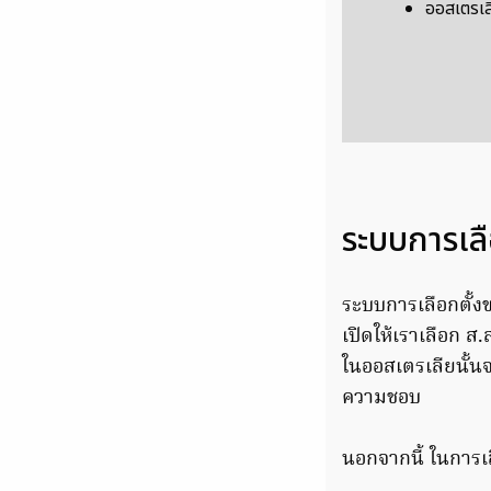
ออสเตรเล
ระบบการเล
ระบบการเลือกตั้ง
เปิดให้เราเลือก ส
ในออสเตรเลียนั้นจ
ความชอบ
นอกจากนี้ ในการเล