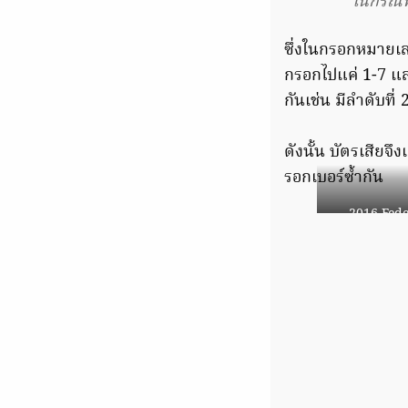
ในกรณีท
ซึ่งในกรอกหมายเลข
กรอกไปแค่ 1-7 และ
กันเช่น มีลำดับที่ 
ดังนั้น บัตรเสีย
รอกเบอร์ซ้ำกัน
2016 Fede
various site
for SRH and
2