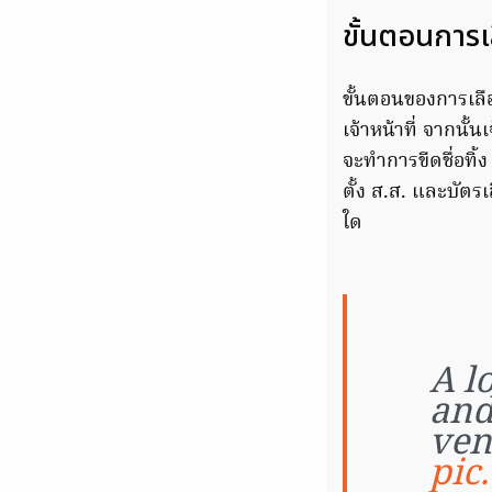
ขั้นตอนการเล
ขั้นตอนของการเลือ
เจ้าหน้าที่ จากนั้น
จะทำการขีดชื่อทิ้
ตั้ง ส.ส. และบัตรเ
ใด
A l
and
ven
pic