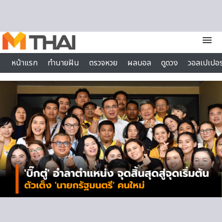
Skip to content
menu
หน้าแรก
ทำนายฝัน
ตรวจหวย
ผลบอล
ดูดวง
วอลเปเปอร
ไลฟ์สไตล์