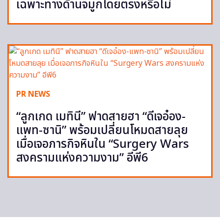
เฉพาะทางด้านจมูกโดยตรงหรือไม่
PR NEWS
“ลูกเกด เมทินี” ฟาดสายฮา “ดีเจอ๋อง-
แพท-ซานิ” พร้อมเปลี่ยนโหมดสายลุย
เมื่อเจอภารกิจหินใน “Surgery Wars
สงครามแห่งความงาม” อีพี6