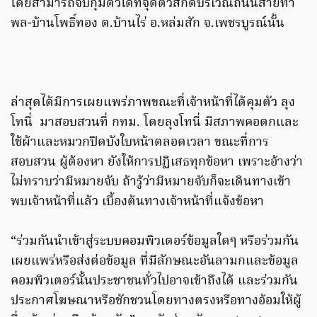
โดยสามารถจับกุมตัวได้ที่จุดตัวสกัดบริเวณถนนสายท่า
พล-บ้านโพธิ์ทอง ต.บ้านไร่ อ.หล่มสัก จ.เพชรบูรณ์นั้น
ล่าสุดได้มีการเผยแพร่ภาพขณะที่เจ้าหน้าที่ได้คุมตัว ลุง
โทนี่ มาสอบสวนที่ กทม. โดยลุงโทนี่ มีสภาพคอตกและ
ใช้ผ้าและหมวกปิดบังใบหน้าตลอดเวลา ขณะที่การ
สอบสวน ผู้ต้องหา ยังให้การปฏิเสธทุกข้อหา เพราะอ้างว่า
ไม่ทราบว่ามีหมายจับ ถ้ารู้ว่ามีหมายจับก็จะเดินทางเข้า
พบเจ้าหน้าที่แล้ว เบื้องต้นทางเจ้าหน้าที่แจ้งข้อหา
“ร่วมกันนำเข้าสู่ระบบคอมพิวเตอร์ข้อมูลใดๆ หรือร่วมกัน
เผยแพร่หรือส่งต่อข้อมูล ที่มีลักษณะอันลามกและข้อมูล
คอมพิวเตอร์นั้นประชาชนทั่วไปอาจเข้าถึงได้ และร่วมกัน
ประกาศโฆษณาหรือชักชวนโดยทางตรงหรือทางอ้อมให้ผู้