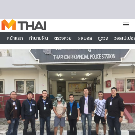
Skip to content
menu
หน้าแรก
ทำนายฝัน
ตรวจหวย
ผลบอล
ดูดวง
วอลเปเปอร
ไลฟ์สไตล์