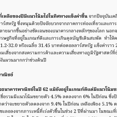
ี่เหลือของปีมีแนวโน้มไปในทิศทางแข็งค่าขึ้น
จากปัจจุบันเคลื
ร์สหรัฐ ซึ่งหนุนด้วยปัจจัยบวกจากภาคการท่องเที่ยวและก
ายมากขึ้นอย่างชัดเจนของธนาคารกลางหลักๆของโลก นอกจากน
รษฐกิจที่อยู่ในเกณฑ์ดีและการเกินดุลบัญชีเดินสะพัด ทำให้
31.2-32.0 หรือเฉลี่ย 31.45 บาทต่อดอลลาร์สหรัฐ แข็งค่าราว
มเสี่ยงจากสงครามการค้าและความเสี่ยงทางภูมิรัฐศาสตร์ที่ยั
ผันผวนมากกว่าช่วงต้นปี
าณิชย์
งธนาคารพาณิชย์ในปี 6
2 แม้ยังอยู่ในเกณฑ์ดีแต่มีแนวโน
เชื่อรวมมีแนวโน้มขยายตัว 4.5% ลดลงจาก 6% ในปีก่อน ซึ่งป
ี่คาดว่าจะขยายตัวลดลงจาก 9.4% ในปีก่อน เหลือเพียง 5.1%
ะลอลงจากภาระหนี้ที่เร่งตัวขึ้นในช่วง 2 ปีที่ผ่านมา ในขณะที่