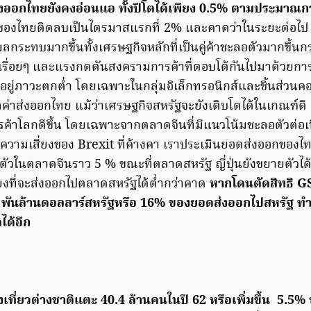
ออกไทยยังคงอ่อนแอ ทั้งปีโตได้เพียง
0.5% ตามประมาณก
ของไทยติดลบเป็นไตรมาสแรกที่ 2% และคาดว่าในระยะต่อไป ปั
ลกระทบมากขึ้นทั้งเศรษฐกิจหลักที่เป็นคู่ค้าชะลอตัวมากขึ
เรื่อยๆ และแรงกดดันสงครามการค้าที่ตอบโต้กันไปมาด้วยการข
ยู่ภาวะตกต่ำ โดยเฉพาะในกลุ่มอิเล็กทรอนิกส์และชิ้นส่วนคอม
ลค่าส่งออกไทย แม้ว่าเศรษฐกิจสหรัฐจะยังเติบโตได้ในเกณฑ์ดี 
ค้าโลกดีขึ้น โดยเฉพาะจากตลาดจีนที่มีแนวโน้มชะลอตัวต่อ
กับความเสี่ยงของ Brexit ที่ค้างคา เราประเมินยอดส่งออกขอ
ัวในตลาดจีนราว 5 % ขณะที่ตลาดสหรัฐ ญี่ปุ่นยังขยายตัวไ
ยเสี่ยงที่จะส่งออกไปตลาดสหรัฐได้ต่ำกว่าคาด
หากโดนตัดสิทธิ
GS
.4 พันล้านดอลลาร์สหรัฐหรือ 16% ของยอดส่งออกไปสหรัฐ ท
ได้อีก
เที่ยวต่างชาติแตะ
40.4 ล้านคนในปี 62 หรือเพิ่มขึ้น 5.5%