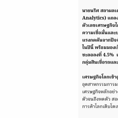
นายนริศ สถาผลเดชา
Analytics) แถลง
ตัวเลขเศรษฐกิจ
ความเชื่อมั่นและ
แรงกดดันจากปัจจ
ในปีนี้ พร้อมมอง
ชะลอลงที่
4.5% แน
กลุ่มสินเชื่อรถแล
เศรษฐกิจโลกเข้า
อุตสาหกรรมการผ
เศรษฐกิจหลักอย่
ตัวจนถึงหดตัว ส
การค้าโลกเติบโต