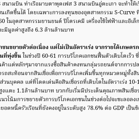
 3 สนามบิน ท่าเรือมาบตาพุดเฟส 3 สนามบินอู่ตะเภา จะทำให้เริ
นเกิดขึ้นได้ โดยเฉพาะการลงทุนของอุตสาหกรรม S-Curve ที่ไ
0 ในอุตสาหกรรมยานยนต์ ปิโตรเคมี เครื่องใช้ไฟฟ้าและอิเล็ก
จะมีมูลค่าสูงถึง 6.3 ล้านล้านบาท
นขยายตัวต่อเนื่อง แต่ไม่เป็นอัตราเร่ง จากรายได้เกษตรก
ที่พุ่งขึ้น
ในช่วงปี 60-61 การบริโภคเอกชนฟื้นตัวเติบโตเร็ว ซ
ินค้าแต่หลักๆมาจากแรงซื้อสินค้าคงทนกลุ่มรถยนต์จากการ
ถสะท้อนจากสินเชื่อเพื่อการบริโภคเพิ่มขึ้นทุกหมวดหมู่ทั้งสิน
อส่วนบุคคล แต่ที่โดดเด่นคือสินเชื่อรถที่เติบโตในอัตราเร่ง 
บันสูงแตะ 1.1ล้านล้านบาท บวกกับเริ่มมีประเด็นคุณภาพสินเชื่
นั้น แนวโน้มการขยายตัวการบริโภคเอกชนในช่วงต่อไปจะชะลอลงเ
ดหนี้ครัวเรือนที่ยังคงอยู่ในระดับสูง 78.6% ต่อ GDP เป็นข