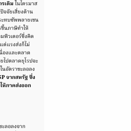
ารเดิม
ในไตรมาส
จจัยเสี่ยงด้าน
้นกระทบซัพพลายเชน
ึ้นภาษีทำให้
พิวเตอร์ซึ่งคิด
แต่แรงส่งก็ไม่
เนื่องและตลาด
งไทยไปตลาดยุโรปจะ
ด้ในอัตราชะลอลง
P จากสหรัฐ ซึ่ง
ำให้ภาคส่งออก
ชะลอลงจาก