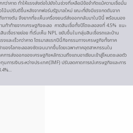
าคาด ทำให้แรงส่งต่อไปยังในช่วงที่เหลือมีข้อจำกัดแม้ความเชื่อมั่น
้มปรับดีขึ้นหลังจากฟอร์มรัฐบาลใหม่ ขณะที่ยังมีแรงกดดันจาก
งทางตัน จึงยากที่จะเห็นเครื่องยนต์ส่งออกกลับมาในปีนี้ พร้อมมอง
ามท้าท้ายจากเศรษฐกิจชะลอ คาดสินเชื่อทั้งปีโตชะลอลงที่ 4.5% แนะ
ินเชื่อรายย่อย ที่เริ่มเห็น NPL ขยับขึ้นในกลุ่มสินเชื่อรถและบ้าน
แรงและเร็วกว่าคาด ไตรมาสแรกปีนี้กิจกรรมทางเศรษฐกิจทั้งภาค
้าของโลกชะลอลงชัดเจนมากขึ้นโดยเฉพาะภาคอุตสาหกรรมใน
ภาคการส่งออกของเศรษฐกิจหลักรวมถึงแถบอาเซียนเข้าสู่โหมดชะลอตัว
งทุนการเงินระหว่างประเทศ(IMF) ปรับลดคาดการณ์เศรษฐกิจและการ
 3.4%…