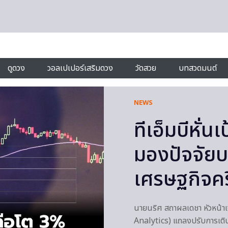
ดูดวง
วอลเปเปอร์เสริมดวง
วัดสวย
บทสวดมนต์
NEWS
ทีเอ็มบีหั่
มองปัจจัยบ
เศรษฐกิจครึ
นายนริศ สถาผลเดชา หัวหน้าเจ้
Analytics) แถลงปรับการเติ