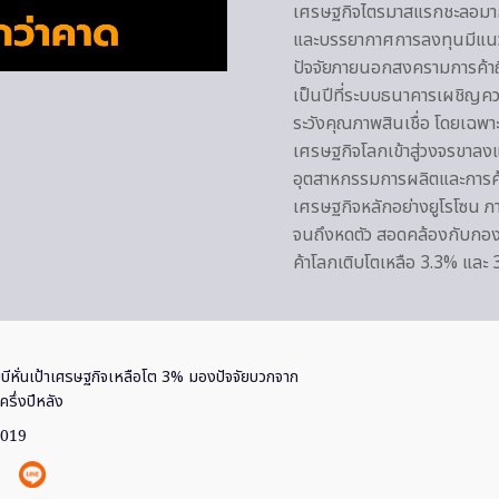
เศรษฐกิจไตรมาสแรกชะลอมากกว่
และบรรยากาศการลงทุนมีแนวโน
ปัจจัยภายนอกสงครามการค้าถึ
เป็นปีที่ระบบธนาคารเผชิญคว
ระวังคุณภาพสินเชื่อ โดยเฉพาะส
เศรษฐกิจโลกเข้าสู่วงจรขาลง
อุตสาหกรรมการผลิตและการค
เศรษฐกิจหลักอย่างยูโรโซน 
จนถึงหดตัว สอดคล้องกับกอ
ค้าโลกเติบโตเหลือ 3.3% และ
มบีหั่นเป้าเศรษฐกิจเหลือโต 3% มองปัจจัยบวกจาก
รึ่งปีหลัง
2019