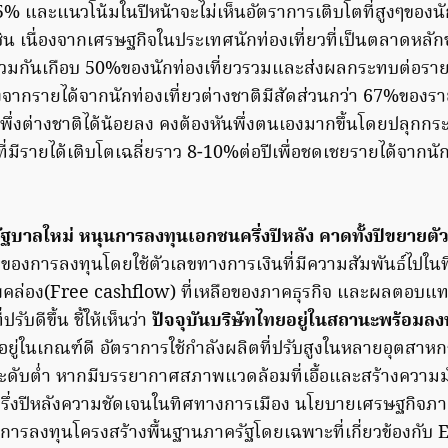
.5% และแนวโน้มในปีหน้าจะไม่เห็นอัตราการเติบโตที่สูงๆของนัก
้นชิน เนื่องจากเศรษฐกิจในประเทศนักท่องเที่ยวที่เป็นตลาดหลั
วนรวมกันเกือบ 50%ของนักท่องเที่ยวรวมและส่งผลกระทบต่อรายไ
จากรายได้จากนักท่องเที่ยวต่างชาติมีสัดส่วนกว่า 67%ของราย
อพึ่งต่างชาติได้น้อยลง คงต้องหันพึ่งตนเองมากขึ้นโดยปลุกก
ที่มีรายได้เติบโตเฉลี่ยราว 8-10%ต่อปีเพื่อชดเชยรายได้จากนัก
ฐบาลใหม่ หนุนการลงทุนเอกชนครึ่งปีหลัง คาดทั้งปีขยายตั
งการลงทุนโดยใช้ตัวเลขทางการเงินที่มีความสัมพันธ์ไปในท
พคล่อง(Free cashflow) ที่เหลือของภาคธุรกิจ และผลตอบแ
รับดีขึ้น ชี้ให้เห็นว่า
ปัจจุบันบริษัทไทยอยู่ในสถานะพร้อมลง
จที่อยู่ในเกณฑ์ดี อัตราการใช้กำลังผลิตที่ปรับสูงในหลายอุตสา
ระดับต่ำ หากมีบรรยากาศสภาพแวดล้อมที่เอื้อและสร้างความมั
รึ่งปีหลังความชัดเจนในทิศทางการเมือง นโยบายเศรษฐกิจภาย
การลงทุนโครงสร้างพื้นฐานภาครัฐโดยเฉพาะที่เกี่ยวข้องกับ 