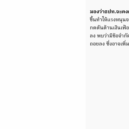
มองว่าธปท.จะคงด
ขึ้นทำให้แรงหนุน
กดดันด้านเงินเฟ้
ลง พบว่ามีข้อจำกัด
ถอยลง ซึ่งอาจเพิ