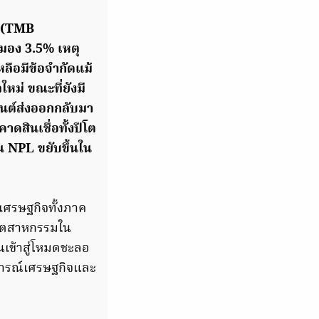
(TMB
มอง 3.5% เหตุ
หลือมีข้อจำกัดแม้
ลใหม่
ขณะที่ยังมี
ยนต์ส่งออกกลับมา
ดสินเชื่อทั้งปีโต
็น NPL ขยับขึ้นใน
เศรษฐกิจทั้งภาค
ุตสาหกรรมใน
เข้าสู่โหมดชะลอ
การณ์เศรษฐกิจและ