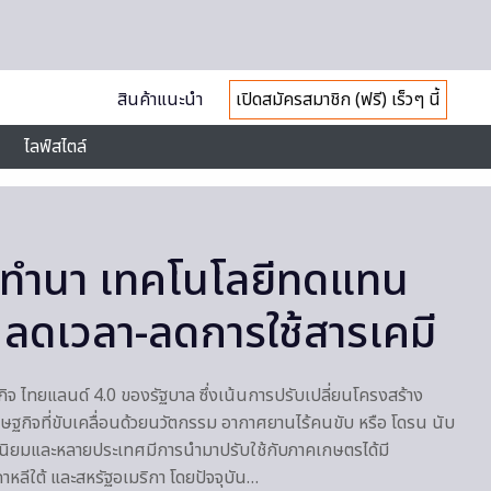
สินค้าแนะนำ
เปิดสมัครสมาชิก (ฟรี) เร็วๆ นี้
ไลฟ์สไตล์
วยทำนา เทคโนโลยีทดแทน
ลดเวลา-ลดการใช้สารเคมี
จ ไทยแลนด์ 4.0 ของรัฐบาล ซึ่งเน้นการปรับเปลี่ยนโครงสร้าง
ฐกิจที่ขับเคลื่อนด้วยนวัตกรรม อากาศยานไร้คนขับ หรือ โดรน นับ
ามนิยมและหลายประเทศมีการนำมาปรับใช้กับภาคเกษตรได้มี
เกาหลีใต้ และสหรัฐอเมริกา โดยปัจจุบัน…