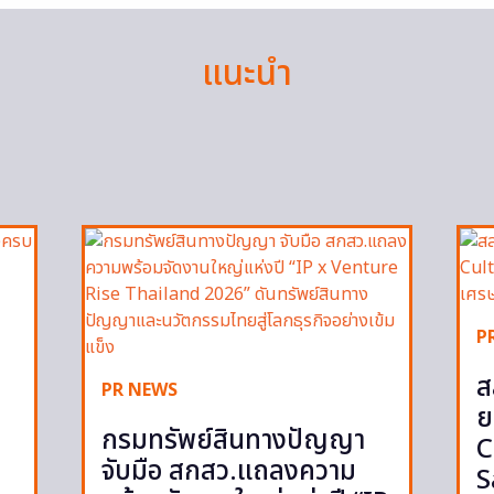
แนะนำ
P
ส
PR NEWS
ย
กรมทรัพย์สินทางปัญญา
C
จับมือ สกสว.แถลงความ
S