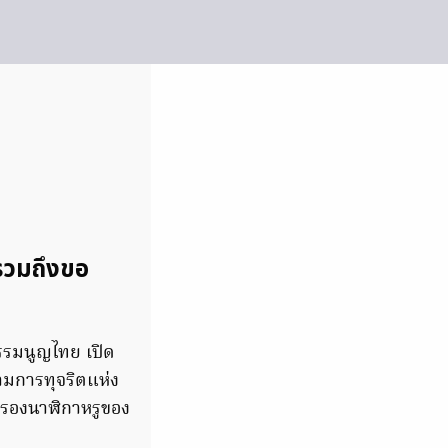
 รวมถึงขอ
รรมนูญไทย เปิด
มการทุจริตแห่ง
ครองนาฬิกาหรูของ