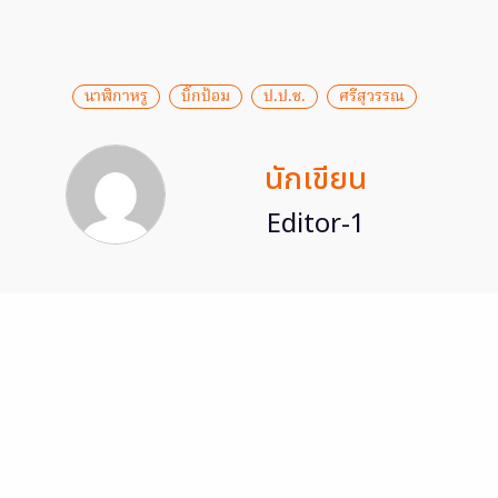
นาฬิกาหรู
บิ๊กป้อม
ป.ป.ช.
ศรีสุวรรณ
นักเขียน
Editor-1