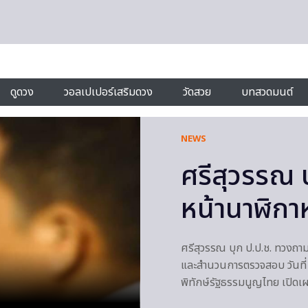
ดูดวง
วอลเปเปอร์เสริมดวง
วัดสวย
บทสวดมนต์
NEWS
ศรีสุวรรณ 
หน้านาฬิกาห
ศรีสุวรรณ บุก ป.ป.ช. ทวงถา
และสํานวนการตรวจสอบ วันที
พิทักษ์รัฐธรรมนูญไทย เปิด