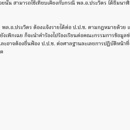
วยนั้น สามารถใช้เทียบเคียงกับกรณี พล.อ.ประวิตร ได้ยืมนาฬ
ด้ที่ พล.อ.ประวิตร ต้องแจ้งรายได้ต่อ ป.ป.ช. ตามกฎหมายด้ว
ป.ช.ยังเพิกเฉย ก็จะนำคำร้องไปร้องเรียนต่อคณะกรรมการข้อมู
ป และอาจต้องยื่นฟ้อง ป.ป.ช. ต่อศาลฐานละเลยการปฏิบัติหน้าที
ุด