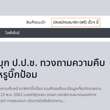
สินค้าแนะนำ
เปิดสมัครสมาชิก (ฟรี) เร็วๆ นี้
ไลฟ์สไตล์
บุก ป.ป.ช. ทวงถามความคืบ
รูบิ๊กป้อม
มความคืบหน้านาฬิกาบิ๊กป้อม รวมถึงขอสำเนาข้อมูลเกี่ยวกับรายงาน
่ 23 พ.ค. 2562 นายศรีสุวรรณ จรรยา เลขาธิการสมาคมองค์การ
เผยว่า ทางสมาคมฯ เดินทางไปยังสำนักงาน…