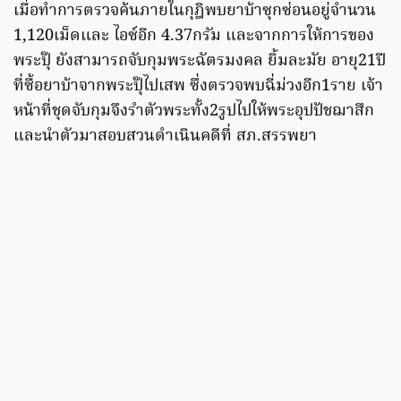
เมื่อทำการตรวจค้นภายในกุฎิพบยาบ้าซุกซ่อนอยู่จำนวน
1,120เม็ดและ ไอซ์อีก 4.37กรัม และจากการให้การของ
พระปุ๊ ยังสามารถจับกุมพระฉัตรมงคล ยิ้มละมัย อายุ21ปี
ที่ซื้อยาบ้าจากพระปุ๊ไปเสพ ซึ่งตรวจพบฉี่ม่วงอีก1ราย เจ้า
หน้าที่ชุดจับกุมจึงรำตัวพระทั้ง2รูปไปให้พระอุปปัชฌาสึก
และนำตัวมาสอบสวนดำเนินคดีที่ สภ.สรรพยา