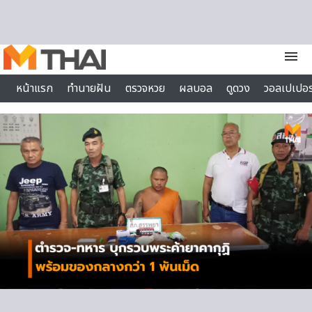
Skip to content
menu
หน้าแรก
ทำนายฝัน
ตรวจหวย
ผลบอล
ดูดวง
วอลเปเปอร
ไลฟ์สไตล์