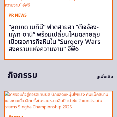
PR NEWS
“ลูกเกด เมทินี” ฟาดสายฮา “ดีเจอ๋อง-
แพท-ซานิ” พร้อมเปลี่ยนโหมดสายลุย
เมื่อเจอภารกิจหินใน “Surgery Wars
สงครามแห่งความงาม” อีพี6
กิจกรรม
ดูเพิ่มเติม