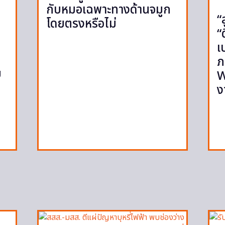
กับหมอเฉพาะทางด้านจมูก
“
โดยตรงหรือไม่
“
เ
ภ
ย
W
ง