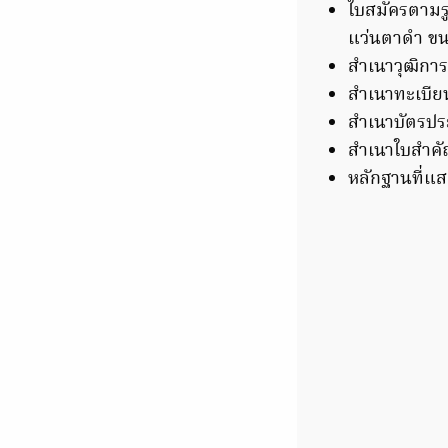
ใบสมัครตามร
แว่นตาดำ ขนาด
สำเนาวุฒิกา
สำเนาทะเบีย
สำเนาบัตรป
สำเนาใบสำค
หลักฐานที่แสด