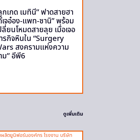
ลูกเกด เมทินี” ฟาดสายฮา
ดีเจอ๋อง-แพท-ซานิ” พร้อม
ปลี่ยนโหมดสายลุย เมื่อเจอ
ารกิจหินใน “Surgery
ars สงครามแห่งความ
าม” อีพี6
ดูเพิ่มเติม