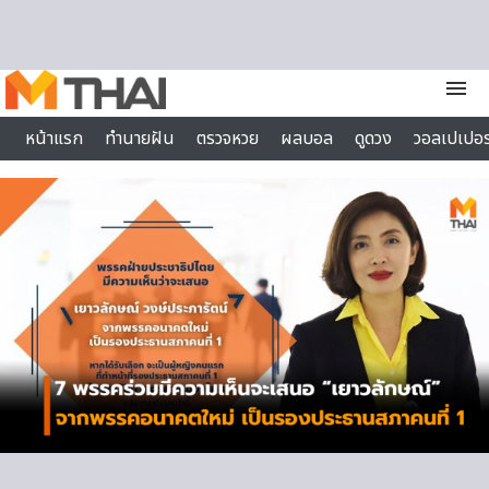
Skip to content
menu
หน้าแรก
ทำนายฝัน
ตรวจหวย
ผลบอล
ดูดวง
วอลเปเปอร
ไลฟ์สไตล์