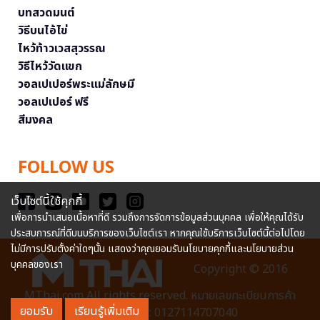
บทสวดมนต์
วิธีบนไอ้ไข่
ไหว้ท้าวเวสสุวรรณ
วิธีไหว้วัดแขก
วอลเปเปอร์พระแม่ลักษมี
วอลเปเปอร์ ฟรี
สีมงคล
FOLLOW US
เว็บไซต์นี้ใช้คุกกี้
เพื่อการนำเสนอเนื้อหาที่ดี รวมถึงการจัดการข้อมูลส่วนบุคคล เพื่อให้คุณได้รับ
ประสบการณ์ที่ดีบนบริการของเว็บไซต์เรา หากคุณใช้บริการเว็บไซต์นี้ต่อไปโดย
ไม่มีการปรับตั้งค่าใดๆนั้น แสดงว่าคุณยอมรับนโยบายคุกกี้และนโยบายส่วน
บุคคลของเรา
Copyright © 2016
MThai.com All rights reserved. หมายเลขทะเบียนการค้า
ยอมรับ
เรียนรู้เพิ่มเติม
อิเล็กทรอนิกส์ : 0127114707040