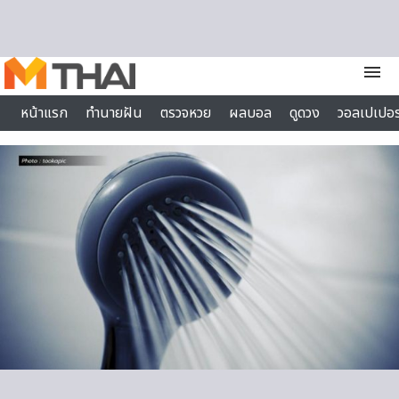
Skip to content
menu
หน้าแรก
ทำนายฝัน
ตรวจหวย
ผลบอล
ดูดวง
วอลเปเปอร
ไลฟ์สไตล์