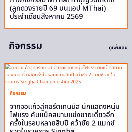
ภาพกิจกรรม MThai ทำบุญวันเกิดให้
(ลูกดวงรายปี 69 บนแอป MThai)
ประจำเดือนสิงหาคม 2569
กิจกรรม
ดูเพิ่มเติม
กิจกรรม
จากจอแก้วสู่คอร์ตเทนนิส นักแสดงหนุ่ม
ไฟแรง คัมแบ็คสนามแข่งชายเดี่ยวอีก
ครั้งในรอบหลายสิบปี คว้าชัย 2 แมทช์
รวดในรายการ Singha