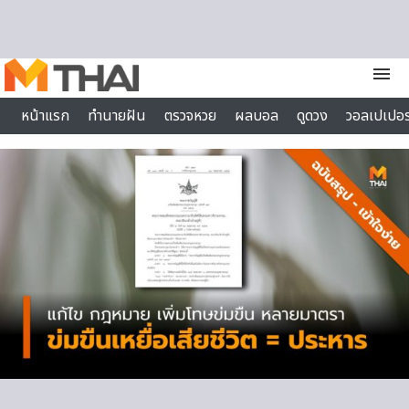
Skip to content
menu
หน้าแรก
ทำนายฝัน
ตรวจหวย
ผลบอล
ดูดวง
วอลเปเปอร
ไลฟ์สไตล์