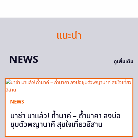
แนะนำ
NEWS
ดูเพิ่มเติม
NEWS
มาช่า มาแล้ว! ถ้ำนาคี – ถ้ำนาคา ลงบ่อ
ชุบตัวพญานาคี สุขใจเที่ยวอีสาน