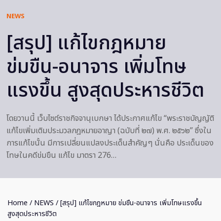
NEWS
[สรุป] แก้ไขกฎหมาย
ข่มขืน-อนาจาร เพิ่มโทษ
แรงขึ้น สูงสุดประหารชีวิต
โดยวานนี้ เว็บไซต์ราชกิจจานุเบกษา ได้ประกาศแก้ไข “พระราชบัญญัติ
แก้ไขเพิ่มเติมประมวลกฎหมายอาญา (ฉบับที่ ๒๗) พ.ศ. ๒๕๖๒” ซึ่งใน
การแก้ไขนั้น มีการเปลี่ยนแปลงประเด็นสำคัญๆ นั่นคือ ประเด็นของ
โทษในคดีข่มขืน แก้ไข มาตรา 276…
Home
/
NEWS
/ [สรุป] แก้ไขกฎหมาย ข่มขืน-อนาจาร เพิ่มโทษแรงขึ้น
สูงสุดประหารชีวิต