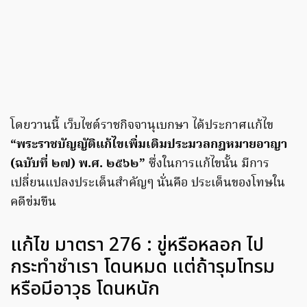
โดยวานนี้ เว็บไซต์ราชกิจจานุเบกษา ได้ประกาศแก้ไข
“พระราชบัญญัติแก้ไขเพิ่มเติมประมวลกฎหมายอาญา
(ฉบับที่ ๒๗) พ.ศ. ๒๕๖๒”
ซึ่งในการแก้ไขนั้น มีการ
เปลี่ยนแปลงประเด็นสำคัญๆ นั่นคือ ประเด็นของโทษใน
คดีข่มขืน
แก้ไข มาตรา 276 : ขู่หรือหลอก ไป
กระทำชำเรา โดนหมด แต่ถ้ารุมโทรม
หรือมีอาวุธ โดนหนัก