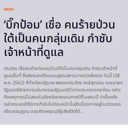
NEWS
‘บิ๊กป้อม’ เชื่อ คนร้ายป่วน
ใต้เป็นคนกลุ่มเดิม กำชับ
เจ้าหน้าที่ดูแล
ประวิตร เชื่อคนร้ายก่อเหตุป่วนใต้เป็นคนกลุ่มเดิม กำชับเจ้าหน้าที่
ดูแลเต็มที่ ชี้หลังหมดเดือนรอมฎอนสถานการณ์คลี่คลาย วันนี้ (28
พ.ค. 2562) ที่ทำเนียบรัฐบาล พลเอกประวิตร วงษ์สุวรรณ รองนายก
รัฐมนตรีฝ่ายความมั่นคงและรัฐมนตรีว่าการกระทรวงกลาโหม กล่าว
ถึงเหตุการณ์ไม่สงบในจังหวัดชายแดนภาคใต้ในขณะนี้ ว่าเรื่องดัง
กล่าวตนเองได้มีการกำชับไปก่อนหน้านี้แล้วเนื่องจากอยู่ในช่วงของ
เดือนรอมฎอน อาจเกิดเหตุจนมีผู้เสียชีวิตได้…