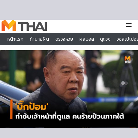
Skip to content
menu
หน้าแรก
ทำนายฝัน
ตรวจหวย
ผลบอล
ดูดวง
วอลเปเปอร
ไลฟ์สไตล์