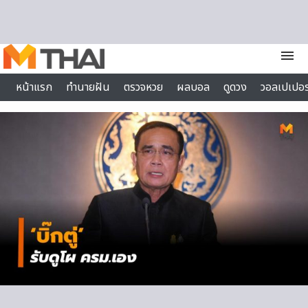
Skip to content
menu
หน้าแรก
ทำนายฝัน
ตรวจหวย
ผลบอล
ดูดวง
วอลเปเปอร
ไลฟ์สไตล์