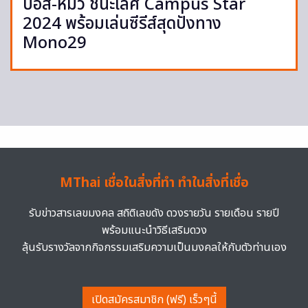
บอส-หมิว ชนะเลิศ Campus Star
2024 พร้อมเล่นซีรีส์สุดปังทาง
Mono29
MThai เชื่อในสิ่งที่ทำ ทำในสิ่งที่เชื่อ
รับข่าวสารเลขมงคล สถิติเลขดัง ดวงรายวัน รายเดือน รายปี
พร้อมแนะนำวิธีเสริมดวง
ลุ้นรับรางวัลจากกิจกรรมเสริมความเป็นมงคลให้กับตัวท่านเอง
เปิดสมัครสมาชิก (ฟรี) เร็วๆนี้