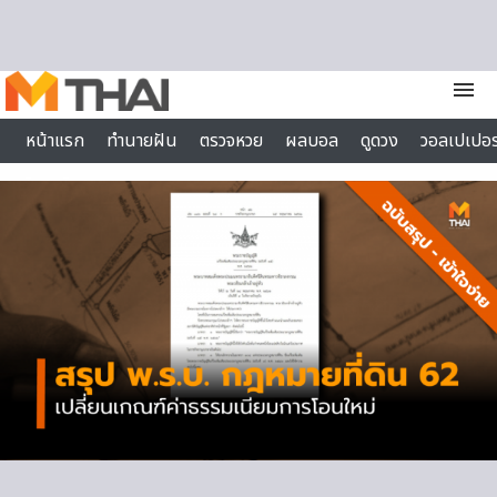
Skip to content
menu
หน้าแรก
ทำนายฝัน
ตรวจหวย
ผลบอล
ดูดวง
วอลเปเปอร
ไลฟ์สไตล์