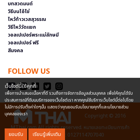
บทสวดมนต์
วิธีบนไอ้ไข่
ไหว้ท้าวเวสสุวรรณ
วิธีไหว้วัดแขก
วอลเปเปอร์พระแม่ลักษมี
วอลเปเปอร์ ฟรี
สีมงคล
FOLLOW US
เว็บไซต์นี้ใช้คุกกี้
เพื่อการนำเสนอเนื้อหาที่ดี รวมถึงการจัดการข้อมูลส่วนบุคคล เพื่อให้คุณได้รับ
ประสบการณ์ที่ดีบนบริการของเว็บไซต์เรา หากคุณใช้บริการเว็บไซต์นี้ต่อไปโดย
ไม่มีการปรับตั้งค่าใดๆนั้น แสดงว่าคุณยอมรับนโยบายคุกกี้และนโยบายส่วน
บุคคลของเรา
Copyright © 2016
MThai.com All rights reserved. หมายเลขทะเบียนการค้า
ยอมรับ
เรียนรู้เพิ่มเติม
อิเล็กทรอนิกส์ : 0127114707040