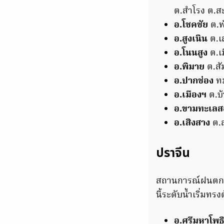
ต.สําโรง ต.
อ.โชคชัย
ต.พ
อ.สูงเนิน
ต.เส
อ.โนนสูง
ต.เ
อ.พิมาย
ต.สั
อ.ปากช่อง
ทม
อ.เมืองฯ
ต.บ
อ.ขามทะเลส
อ.เสิงสาง
ต.ส
ปราจีน
สถานการณ์ฝนตกหนั
นี้ระดับน้ำเริ่มทรง
อ.ศรีมหาโพธ