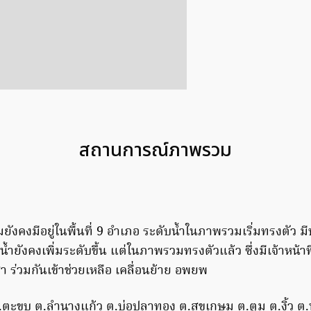
สถานการณ์ภาพรวม
งคงมีอยู่ในพื้นที่ 9 อำเภอ ระดับน้ำในภาพรวมเริ่มทรงตัว มีบา
น้ำยังคงเพิ่มระดับขึ้น แต่ในภาพรวมทรงตัวแล้ว ซึ่งมีเจ้าหน้าท
สา ร่วมกันเข้าช่วยเหลือ เคลื่อนย้าย อพยพ
.ตะขบ ต.ลํานางแก้ว ต.บ่อปลาทอง ต.สุขเกษม ต.ตูม ต.งิ้ว 