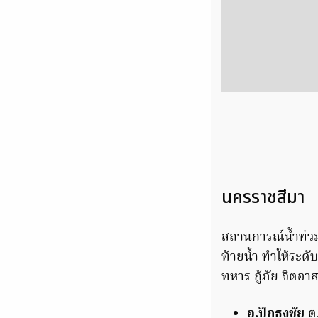
นครราชสีมา
สถานการณ์น้ำท่วมยั
ท้ายน้ำ ทำให้ระดับ
ทหาร กู้ภัย จิตอา
อ.ปักธงชัย
ต