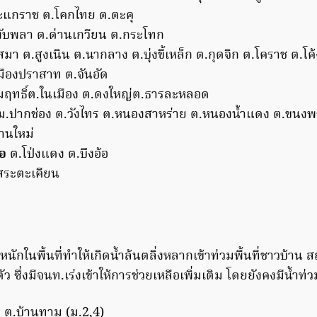
สะแกราช ต.โคกไทย ต.ตะคุ
ับพลา ต.ด่านเกวียน ต.กระโทก
มา ต.สูงเนิน ต.นากลาง ต.บุ่งขี้เหล็ก ต.กุดจิก ต.โคราช ต.โค
มืองปราสาท ต.จันอัด
มฤทธิ์ต.ในเมือง ต.ดงใหญ่ต.ธารละหลอด
.ปากช่อง ต.วังไทร ต.หนองสาหร่าย ต.หนองน้ําแดง ต.ขนงพ
้านใหม่
อ
ต.โป่งแดง ต.บึงอ้อ
ระตะเคียน
กในพื้นที่ทำให้เกิดน้ำล้นตลิ่งหลากเข้าท่วมพื้นที่ชาวบ้า
ตัว ซึ่งมีจนท.เร่งเข้าให้การช่วยเหลือเพิ่มเติม โดยยังคงมีน้ำท่วม
ิ
ต.บ้านทาม (ม.2,4)