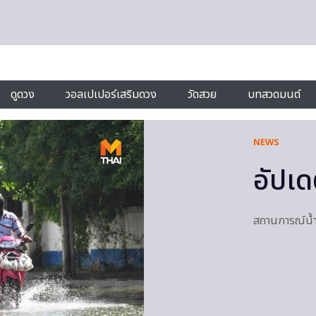
ดูดวง
วอลเปเปอร์เสริมดวง
วัดสวย
บทสวดมนต์
NEWS
อัปเด
สถานการณ์น้ำท