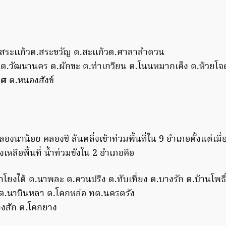
สระแก้วต.สระขวัญ ต.สะแก้วต.ศาลาลําดวน
ต.วัฒนานคร ต.ผักขะ ต.ท่าเกวียน ต.โนนหมากเค็ง ต.ห้วยโจ
ทศ
ต.หนองสังข์
องนาน้อย คลองชี ล้นตลิ่งเข้าท่วมพื้นที่ใน 9 อำเภอตั้งแต่เมื่อ
งเหลือพื้นที่ น้ำท่วมขังใน 2 อำเภอคือ
าโยงใต้ ต.นาพละ ต.ควนปริง ต.ทับเที่ยง ต.บางรัก ต.บ้านโพธิ
ต.นาบินหลา ต.โคกหล่อ ทต.นครตรัง
งสัก ต.โคกยาง