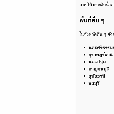
แนวโน้มระดับน้ำ
พื้นที่อื่น ๆ
ในจังหวัดอื่น ๆ ยัง
นครศรีธรรม
สุราษฎร์ธานี
นครปฐม
กาญจนบุรี
อุทัยธานี
ชลบุรี