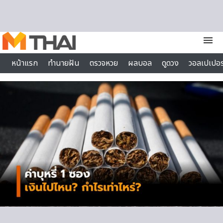
Skip to content
menu
หน้าแรก
ทำนายฝัน
ตรวจหวย
ผลบอล
ดูดวง
วอลเปเปอร
ไลฟ์สไตล์