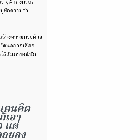
ตร์ จุฬาลงกรณ์
บุข้อความว่า…
 สร้างความกระด้าง
ณ์ “คนอยากเลือก
ากให้สัมภาษณ์นัก
านคนคิด
ก็เอา
ว แต่
ยถอยลง