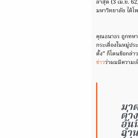
ล่าสุด (3 เม.ย. 6
มหาวิทยาลัย ได้โ
คุณธนาธร ถูกทหาร
กระเดื่องในหมู่ปร
ตั้ง” ก็โดนข้อกล่า
ข่าว
ว่าผมมีความเห
มาต
ต่า
อันน
อำน