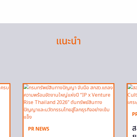
แนะนำ
P
ส
PR NEWS
ย