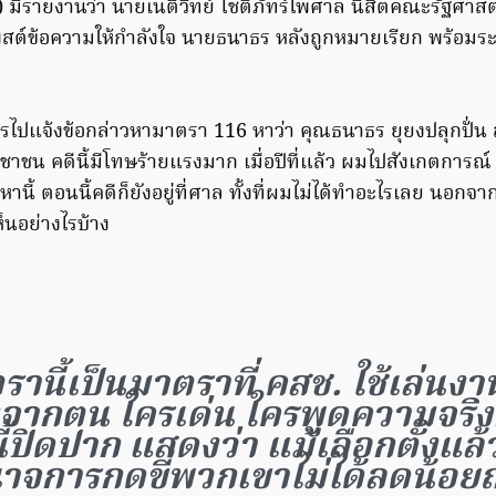
2) มีรายงานว่า นายเนติวิทย์ โชติภัทร์ไพศาล นิสิตคณะรัฐศาส
พสต์ข้อความให้กำลังใจ นายธนาธร หลังถูกหมายเรียก พร้อมระ
ไปแจ้งข้อกล่าวหามาตรา 116 หาว่า คุณธนาธร ยุยงปลุกปั่น
ะชาชน คดีนี้มีโทษร้ายแรงมาก เมื่อปีที่แล้ว ผมไปสังเกตการ
วหานี้ ตอนนี้คดีก็ยังอยู่ที่ศาล ทั้งที่ผมไม่ได้ทำอะไรเลย นอกจ
็นอย่างไรบ้าง
รานี้เป็นมาตราที่ คสช. ใช้เล่นง
งจากตน ใครเด่น ใครพูดความจริง
ี้ปิดปาก แสดงว่า แม้เลือกตั้งแล้
าจการกดขี่พวกเขาไม่ได้ลดน้อ