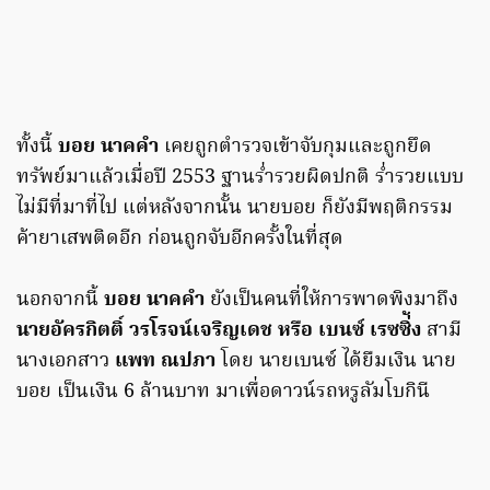
ทั้งนี้
บอย นาคคำ
เคยถูกตำรวจเข้าจับกุมและถูกยึด
ทรัพย์มาแล้วเมื่อปี 2553 ฐานร่ำรวยผิดปกติ ร่ำรวยแบบ
ไม่มีที่มาที่ไป แต่หลังจากนั้น นายบอย ก็ยังมีพฤติกรรม
ค้ายาเสพติดอีก ก่อนถูกจับอีกครั้งในที่สุด
นอกจากนี้
บอย นาคคำ
ยังเป็นคนที่ให้การพาดพิงมาถึง
นายอัครกิตติ์ วรโรจน์เจริญเดช หรือ เบนซ์ เรซซิ่้ง
สามี
นางเอกสาว
แพท ณปภา
โดย นายเบนซ์ ได้ยืมเงิน นาย
บอย เป็นเงิน 6 ล้านบาท มาเพื่อดาวน์รถหรูลัมโบกินี