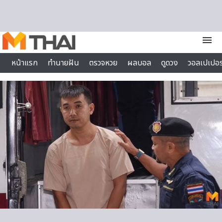
Skip to content
menu
หน้าแรก
ทำนายฝัน
ตรวจหวย
ผลบอล
ดูดวง
วอลเปเปอร
ไลฟ์สไตล์