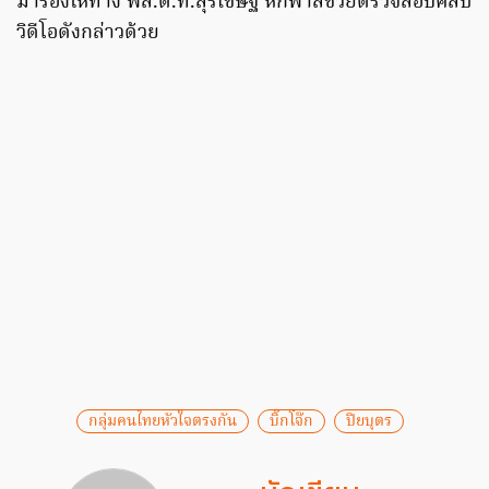
มาร้องให้ทาง พล.ต.ท.สุรเชษฐ์ หักพาลช่วยตรวจสอบคลิป
วิดีโอดังกล่าวด้วย
กลุ่มคนไทยหัวใจตรงกัน
บิ๊กโจ๊ก
ปิยบุตร