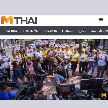
Skip to content
menu
หน้าแรก
ทำนายฝัน
ตรวจหวย
ผลบอล
ดูดวง
วอลเปเปอร
ไลฟ์สไตล์