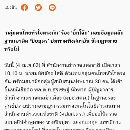
แบ่งปัน
‘กลุ่มคนไทยหัวใจตรงกัน’ ร้อง ‘บิ๊กโจ๊ก’ มอบข้อมูลหลัก
ฐานเอาผิด ‘ปิยบุตร’ ปมพาดพิงสถาบัน ขัดกฎหมาย
หรือไม่
วันนี้ (4 เม.ย.62) ที่ สำนักงานตำรวจแห่งชาติ เมื่อเวลา
10.10 น. นายมหัศจักร โสดี ตัวแทนกลุ่มคนไทยหัวใจตรง
กัน พร้อมสมาชิกกลุ่มผู้สนับสนุนประมาณ 30 คน ได้เข้า
ยื่นหนังสือต่อ พล.ต.ท.สุรเชษฐ์ หักพาล ผู้บัญชาการ
สำนักงานตรวจคนเข้าเมือง (ผบช.สตม.) ในฐานะรอง
ศูนย์ปราบปรามอาชญากรรมทางเทคโนโลยีสารสนเทศ
สำนักงานตำรวจแห่งชาติ (ศปอส.ตร.) เพื่อขอให้ตรวจ
สอบคลิปคำพูดของ นายปิยบุตร แสงกนกกุล เลขาธิการ