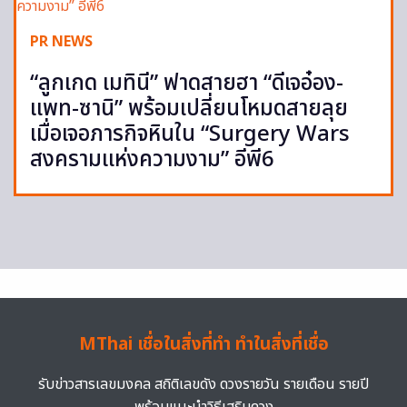
PR NEWS
“ลูกเกด เมทินี” ฟาดสายฮา “ดีเจอ๋อง-
แพท-ซานิ” พร้อมเปลี่ยนโหมดสายลุย
เมื่อเจอภารกิจหินใน “Surgery Wars
สงครามแห่งความงาม” อีพี6
MThai เชื่อในสิ่งที่ทำ ทำในสิ่งที่เชื่อ
รับข่าวสารเลขมงคล สถิติเลขดัง ดวงรายวัน รายเดือน รายปี
พร้อมแนะนำวิธีเสริมดวง