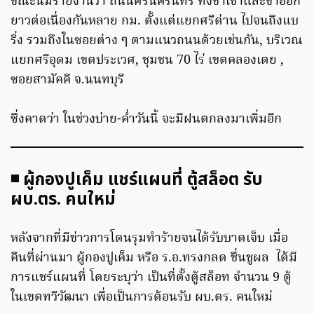
ขณะนี้มีรายงานว่า ถนนศรีนครินทร์ ทั้งขาเข้าและขาออก
ยาวต่อเนื่องกันหลาย กม. ตั้งแต่แยกศรีด่าน ไปจนถึงแบ
ริ่ง รวมถึงในซอยต่าง ๆ ตามแนวถนนด้วยเช่นกัน, บริเวณ
แยกศรีอุดม เขตประเวศ, ชุมชน 70 ไร่ เขตคลองเตย ,
ซอยสามัคคี จ.นนทบุรี
ซึ่งคาดว่า ในช่วงบ่าย-ค่ำวันนี้ จะมีฝนตกลงมาเพิ่มอีก
◾️ ผู้กองปูเค็ม แชร์แผนที่ ตู้สล็อต รับ
ผบ.ตร. คนใหม่
หลังจากที่มีข่าวการโดนรุมทำร้ายจนได้รับบาดเจ็บ เมื่อ
คืนที่ผ่านมา ผู้กองปูเค็ม หรือ ร.อ.ทรงกลด ชื่นชูผล ได้มี
การแชร์แผนที่ โดยระบุว่า เป็นที่ตั้งตู้สล็อท จำนวน 9 ตู้
ในเขตทวีวัฒนา เพื่อเป็นการต้อนรับ ผบ.ตร. คนใหม่