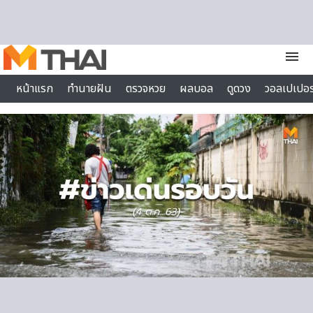
Skip to content
menu
หน้าแรก
ทำนายฝัน
ตรวจหวย
ผลบอล
ดูดวง
วอลเปเปอร
ไลฟ์สไตล์