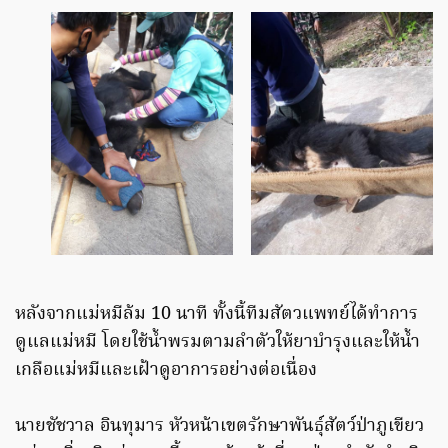
หลังจากแม่หมีล้ม​ 10 นาที​ ทั้งนี้ทีมสัตวแพทย์​ได้ทำการ
ดูแลแม่หมี​ โดยใช้น้ำพรมตามลำตัวให้ยาบำรุงและให้น้ำ
เกลือแม่หมีและเฝ้าดูอาการอย่างต่อเนื่อง
นายชัชวาล​ อินทุมาร​ หัวหน้าเขตรักษาพันธุ์สัตว์ป่าภูเขียว