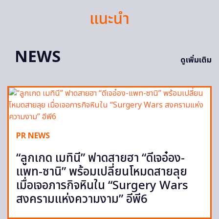
แนะนำ
NEWS
ดูเพิ่มเติม
PR NEWS
“ลูกเกด เมทินี” ฟาดสายฮา “ดีเจอ๋อง-
แพท-ซานิ” พร้อมเปลี่ยนโหมดสายลุย
เมื่อเจอภารกิจหินใน “Surgery Wars
สงครามแห่งความงาม” อีพี6