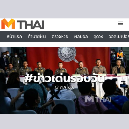
Skip to content
menu
หน้าแรก
ทำนายฝัน
ตรวจหวย
ผลบอล
ดูดวง
วอลเปเปอร
ไลฟ์สไตล์