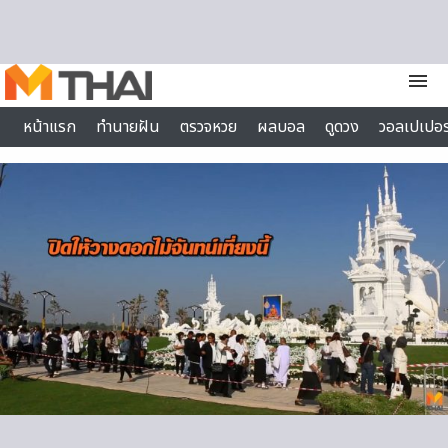
Skip to content
menu
หน้าแรก
ทำนายฝัน
ตรวจหวย
ผลบอล
ดูดวง
วอลเปเปอร
ไลฟ์สไตล์