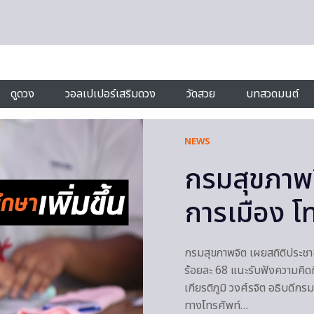
ดูดวง
วอลเปเปอร์เสริมดวง
วัดสวย
บทสวดมนต์
NEWS
กรมสุขภาพ
การเมือง โท
กรมสุขภาพจิต เผยสถิติประชา
ร้อยละ 68 แนะรับฟังความคิด
เกียรติภูมิ วงศ์รจิต อธิบดี
ทางโทรศัพท์…