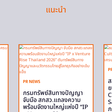
แนะนำ
P
ส
PR NEWS
ย
กรมทรัพย์สินทางปัญญา
C
จับมือ สกสว.แถลงความ
S
พร้อมจัดงานใหญ่แห่งปี “IP
ภ