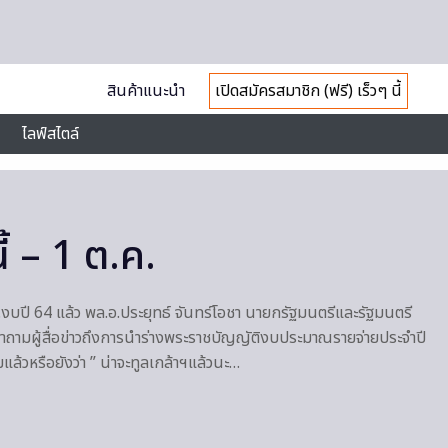
สินค้าแนะนำ
เปิดสมัครสมาชิก (ฟรี) เร็วๆ นี้
ไลฟ์สไตล์
ี้ – 1 ต.ค.
ร.บ.งบปี 64 แล้ว พล.อ.ประยุทธ์ จันทร์โอชา นายกรัฐมนตรีและรัฐมนตรี
ามผู้สื่อข่าวถึงการนำร่างพระราชบัญญัติงบประมาณรายจ่ายประจําปี
แล้วหรือยังว่า ” น่าจะทูลเกล้าฯแล้วนะ…