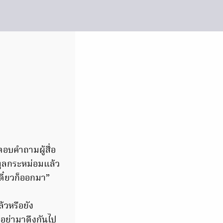
อบคำถามผู้สื่อ
ทูลกระหม่อมแล้ว
เดี๋ยวก็ออกมา”
้วหรือยัง
าอย่ามาดึงกันไป