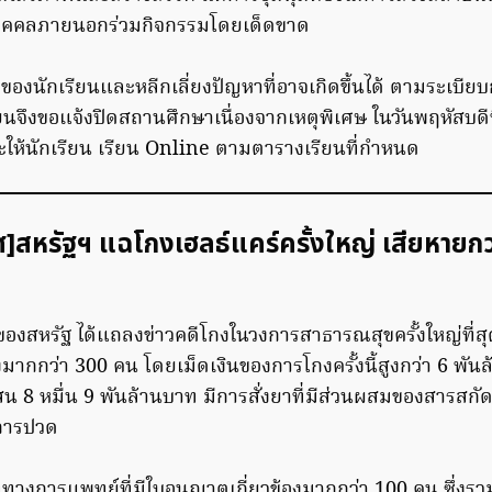
บุคคลภายนอกร่วมกิจกรรมโดยเด็ดขาด
ของนักเรียนและหลีกเลี่ยงปัญหาที่อาจเกิดขึ้นได้ ตามระเบี
ียนจึงขอแจ้งปิดสถานศึกษาเนื่องจากเหตุพิเศษ ในวันพฤหัสบดี
ละให้นักเรียน เรียน Online ตามตารางเรียนที่กำหนด
ศ]สหรัฐฯ แฉโกงเฮลธ์แคร์ครั้งใหญ่ เสียหายกว
งสหรัฐ ได้แถลงข่าวคดีโกงในวงการสาธารณสุขครั้งใหญ่ที่สุด ท
้องมากกว่า 300 คน โดยเม็ดเงินของการโกงครั้งนี้สูงกว่า 6 พั
 8 หมื่น 9 พันล้านบาท มีการสั่งยาที่มีส่วนผสมของสารสกั
าการปวด
้าที่ทางการแพทย์ที่มีใบอนุญาตเกี่ยวข้องมากกว่า 100 คน ซึ่งร