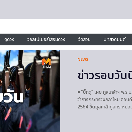
ดูดวง
วอลเปเปอร์เสริมดวง
วัดสวย
บทสวดมนต์
NEWS
ข่าวรอบวันน
◾ “บิ๊กตู่” เผย ทูลเกล้าฯ พ.
ว่าการกระทรวงกลาโหม ตอบคำถ
2564 ขึ้นทูลเกล้าทูลกระหม่อม