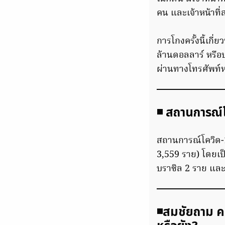
คน และเจ้าหน้าที
การโกงครั้งนี้เกี
ล้านดอลลาร์ หรือป
ผ่านทางโทรศัพท์ห
◾ สถานการณ์โ
สถานการณ์โควิด-1
3,559 ราย) โดยเป็
บราซิล 2 ราย และเ
◾️สมชัยถาม ค