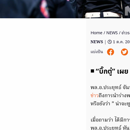
Home
/
NEWS
/ ข่าวร
NEWS
|
1 ต.ค. 2
แบ่งปัน
◾ “บิ๊กตู่” เ
พล.อ.ประยุทธ์ จั
ข่าว
ถึงการนำร่าง
หรือยังว่า ” น่าจ
เมื่อถามว่า ได้มี
พล.อ.ประยุทธ์ หัน