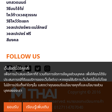
บทสวดมนต์
วิธีบนไอ้ไข่
ไหว้ท้าวเวสสุวรรณ
วิธีไหว้วัดแขก
วอลเปเปอร์พระแม่ลักษมี
วอลเปเปอร์ ฟรี
สีมงคล
FOLLOW US
เว็บไซต์นี้ใช้คุกกี้
เพื่อการนำเสนอเนื้อหาที่ดี รวมถึงการจัดการข้อมูลส่วนบุคคล เพื่อให้คุณได้รับ
ประสบการณ์ที่ดีบนบริการของเว็บไซต์เรา หากคุณใช้บริการเว็บไซต์นี้ต่อไปโดย
ไม่มีการปรับตั้งค่าใดๆนั้น แสดงว่าคุณยอมรับนโยบายคุกกี้และนโยบายส่วน
บุคคลของเรา
Copyright © 2016
MThai.com All rights reserved. หมายเลขทะเบียนการค้า
ยอมรับ
เรียนรู้เพิ่มเติม
อิเล็กทรอนิกส์ : 0127114707040