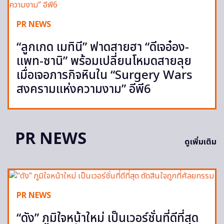
PR NEWS
“ลูกเกด เมทินี” ฟาดสายฮา “ดีเจอ๋อง-
แพท-ซานิ” พร้อมเปลี่ยนโหมดสายลุย
เมื่อเจอภารกิจหินใน “Surgery Wars
สงครามแห่งความงาม” อีพี6
PR NEWS
ดูเพิ่มเติม
PR NEWS
“ดัง” ภูมิใจหน้าใหม่ เป็นเวอร์ชั่นที่ดีที่สุด