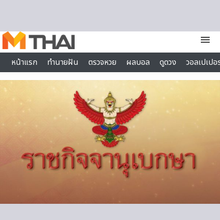
Skip to content
menu
หน้าแรก
ทำนายฝัน
ตรวจหวย
ผลบอล
ดูดวง
วอลเปเปอร
ไลฟ์สไตล์