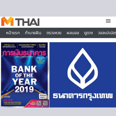
Skip to content
menu
หน้าแรก
ทำนายฝัน
ตรวจหวย
ผลบอล
ดูดวง
วอลเปเปอร
ไลฟ์สไตล์