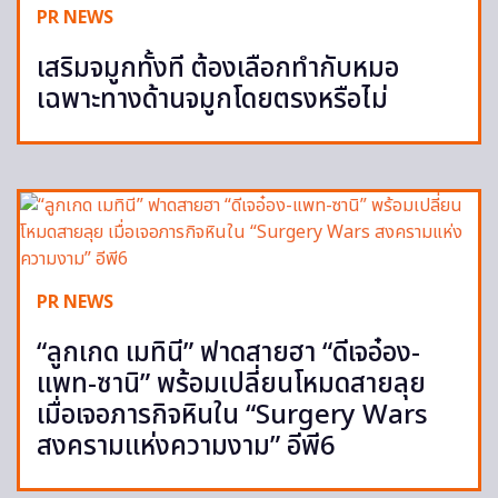
PR NEWS
เสริมจมูกทั้งที ต้องเลือกทำกับหมอ
เฉพาะทางด้านจมูกโดยตรงหรือไม่
PR NEWS
“ลูกเกด เมทินี” ฟาดสายฮา “ดีเจอ๋อง-
แพท-ซานิ” พร้อมเปลี่ยนโหมดสายลุย
เมื่อเจอภารกิจหินใน “Surgery Wars
สงครามแห่งความงาม” อีพี6