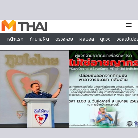
Skip to content
menu
หน้าแรก
ทำนายฝัน
ตรวจหวย
ผลบอล
ดูดวง
วอลเปเปอร
ไลฟ์สไตล์