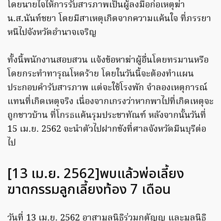
โดยนายใจให้การรับสารภาพเป็นผู้ลงมือก่อเหตุฆ่า
น.ส.นันท์ชยา โดยมีสาเหตุเกิดจากความแค้นใจ​ ที่ภรรยา
หนีไปจังหวัดอำนาจเจริญ
ทั้งนี้พนักงานสอบสวน​ แจ้งข้อหาฆ่าผู้อื่นโดยทรมานหรือ
โดยกระทำทารุณโหดร้าย​ โดยในวันนี้จะต้องทำแผน
ประกอบคำรับสารภาพ​ แต่จะใช้โรงพัก​ จำลองเหตุการณ์
แทนที่เกิดเหตุจริง เนื่องจากเกรงว่าหากพาไปที่เกิดเหตุจะ
ถูกชาวบ้าน​ ที่โกรธแค้น​รุมประชาทัณฑ์ หลังจากนั้นวันที่
15 เม.ย. 2562 จะนำตัวไปฝากขังที่ศาลจังหวัดมีนบุรีต่อ
ไป
[13 เม.ย. 2562]พบแล้วพ่อเลี้ยง
ฆาตกรรมลูกเลี้ยงท้อง 7 เดือน
วันที่ 13 เม.ย. 2562 อาสามูลนิธิร่วมกตัญญู และมูลนิธิ