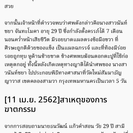
สวย
จากนั้นเจ้าหน้าที่ตำรวจพบว่าศพดังกล่าวคือนางสาวนันท์
ชยา จันทะโมคา อายุ 29 ปี ซึ่งกำลังตั้งครรภ์ได้ 7 เดือน
นอนคว่ำหน้าเสียชีวิต มีรอยบาดแผลตรงข้อมือขวา ที่
ศีรษะถูกตีด้วยของแข็ง เป็นแผลฉกรรจ์ และที่ท้องมีร่อย
รอยถูกทุบ หูด้านซ้ายขาด ข้างศพพบฆ้อนตอกตะปูที่ใช้ก่อ
เหตุตกอยู่ ทั้งนี้หลังเกิดเหตุทางญาติได้นำศพของ นางสา
วนันท์ชยา ไปประกอบพิธีทางศาสนาที่วัดใหม่สัมมาธัญ
ญาวาส เขตคลองสามวา กรุงเทพมหานครเป็นเวลา 5 วัน
[11 เม.ย. 2562]สาเหตุของการ
ฆาตกรรม
จากการสอบถามนายธนวัฒน์ แก้วคำสอน วัย 29 ปี สามี