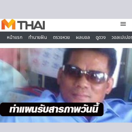
Skip to content
menu
หน้าแรก
ทำนายฝัน
ตรวจหวย
ผลบอล
ดูดวง
วอลเปเปอร
ไลฟ์สไตล์