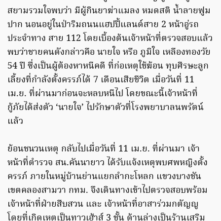
สยามรวมใจพบว่า มีผู้กินยาฆ่าแมลง หมดสติ น้ำลายฟูม
ปาก นอนอยู่ในป่าริมถนนแฮปปี้แลนด์สาย 2 หน้าอู่รถ
ประจำทาง สาย 112 โดยเบื้องต้นเจ้าหน้าที่ตรวจสอบแล้ว
พบว่าชายคนดังกล่าวคือ นายใจ หรือ ภูมิใจ เหลืองทองวัย
54 ปี ซึ่งเป็นผู้ต้องหาหนีคดี ที่ก่อเหตุใช้ฆ้อน ทุบศีรษะลูก
เลี้ยงที่กำลังตั้งครรภ์ได้ 7 เดือนเสียชีวิต เมื่อวันที่ 11
เม.ย. ที่ผ่านมาก่อนจะหลบหนีไป โดยขณะนี้เจ้าหน้าที่
กู้ภัยได้ส่งตัว ‘นายใจ’ ไปรักษาตัวที่โรงพยาบาลนพรัตน์
แล้ว
ย้อนชนวนเหตุ กลับไปเมื่อวันที่ 11 เม.ย. ที่ผ่านมา เจ้า
หน้าที่ตำรวจ สน.คันนายาว ได้รับแจ้งเหตุพบศพหญิงตั้ง
ครรภ์ ภายในหมู่บ้านย่านแยกลำกะโหลก แขวงบางชัน
เขตคลองสามวา กทม. จึงเดินทางเข้าไปตรวจสอบพร้อม
เจ้าหน้าที่ฝ่ายสืบสวน และ เจ้าหน้าที่อาสาร่วมกตัญญู
โดยที่เกิดเหตุเป็นทาวเฮ้าส์ 3 ชั้น ด้านล่างเป็นร้านเสริม