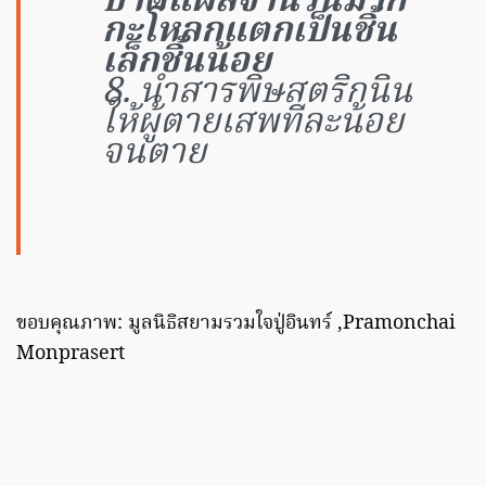
บาดแผลจำนวนมาก
กะโหลกแตกเป็นชิ้น
เล็กชิ้นน้อย
8. นำสารพิษสตริกนิน
ให้ผู้ตายเสพทีละน้อย
จนตาย
ขอบคุณภาพ: มูลนิธิสยามรวมใจปู่อินทร์ ,Pramonchai
Monprasert