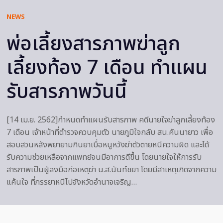
NEWS
พ่อเลี้ยงสารภาพฆ่าลูก
เลี้ยงท้อง 7 เดือน ทำแผน
รับสารภาพวันนี้
[14 เม.ย. 2562]กำหนดทำแผนรับสารภาพ คดีนายใจฆ่าลูกเลี้ยงท้อง
7 เดือน เจ้าหน้าที่ตำรวจควบคุมตัว​ นายภูมิใจกลับ​ สน.คันนายาว​ เพื่อ
สอบสวนหลังพยายามกินยาเบื่อหนูหวังฆ่าตัวตายหนีความผิด และได้
รับความช่วยเหลือจากแพทย์จนมีอาการดีขึ้น​ โดยนายใจให้การรับ
สารภาพเป็นผู้ลงมือก่อเหตุฆ่า น.ส.นันท์ชยา โดยมีสาเหตุเกิดจากความ
แค้นใจ​ ที่ภรรยาหนีไปจังหวัดอำนาจเจริญ…