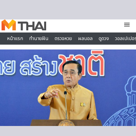
Skip to content
menu
หน้าแรก
ทำนายฝัน
ตรวจหวย
ผลบอล
ดูดวง
วอลเปเปอร
ไลฟ์สไตล์