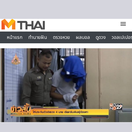
Skip to content
menu
หน้าแรก
ทำนายฝัน
ตรวจหวย
ผลบอล
ดูดวง
วอลเปเปอร
ไลฟ์สไตล์