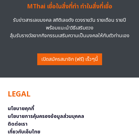
MThai เชื่อในสิ่งที่ทำ ทำในสิ่งที่เชื่อ
รับข่าวสารเลขมงคล สถิติเลขดัง ดวงรายวัน รายเดือน รายปี
พร้อมแนะนำวิธีเสริมดวง
ลุ้นรับรางวัลจากกิจกรรมเสริมความเป็นมงคลให้กับตัวท่านเอง
เปิดสมัครสมาชิก (ฟรี) เร็วๆนี้
LEGAL
นโยบายคุกกี้
นโยบายการคุ้มครองข้อมูลส่วนบุคคล
ติดต่อเรา
เกี่ยวกับเอ็มไทย