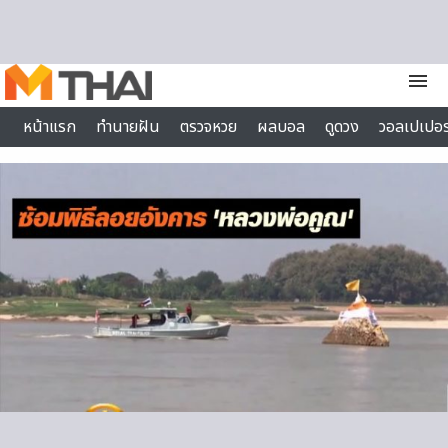
Skip to content
menu
หน้าแรก
ทำนายฝัน
ตรวจหวย
ผลบอล
ดูดวง
วอลเปเปอร
ไลฟ์สไตล์