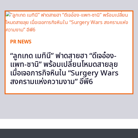
PR NEWS
“ลูกเกด เมทินี” ฟาดสายฮา “ดีเจอ๋อง-
แพท-ซานิ” พร้อมเปลี่ยนโหมดสายลุย
เมื่อเจอภารกิจหินใน “Surgery Wars
สงครามแห่งความงาม” อีพี6