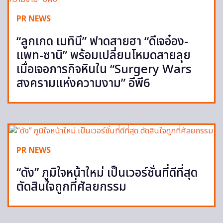
PR NEWS
“ลูกเกด เมทินี” ฟาดสายฮา “ดีเจอ๋อง-
แพท-ซานิ” พร้อมเปลี่ยนโหมดสายลุย
เมื่อเจอภารกิจหินใน “Surgery Wars
สงครามแห่งความงาม” อีพี6
PR NEWS
“ดัง” ภูมิใจหน้าใหม่ เป็นเวอร์ชั่นที่ดีที่สุด
ตัดสินใจถูกที่ศัลยกรรม