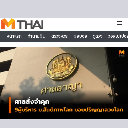
Skip to content
menu
หน้าแรก
ทำนายฝัน
ตรวจหวย
ผลบอล
ดูดวง
วอลเปเปอร
ไลฟ์สไตล์