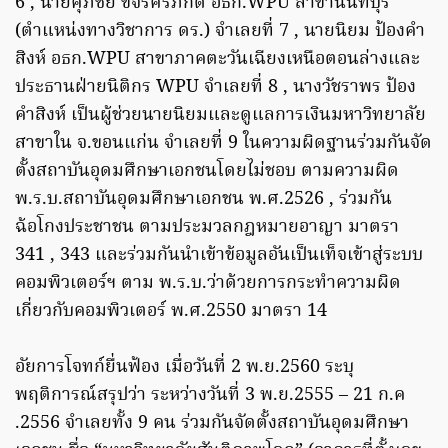
6 , นายศุภชัย ขจรศิริภักดี อธก.WPU สาขานนทบุรี
(ตำแหน่งทางวิชาการ ดร.) จำเลยที่ 7 , นายนิยม ป้องคำ
สิงห์ อธก.WPU สาขาภาคตะวันเฉียงเหนือตอนล่างและ
ประธานฝ่ายนิติกร WPU จำเลยที่ 8 , นางวัชราพร ป้อง
คำสิงห์ เป็นผู้ช่วยนายนิยมและดูแลการเงินมหาวิทยาลัย
สาขาใน จ.ขอนแก่น จำเลยที่ 9 ในความผิดฐานร่วมกันจัด
ตั้งสถาบันอุดมศึกษาเอกชนโดยไม่ชอบ ตามความผิด
พ.ร.บ.สถาบันอุดมศึกษาเอกชน พ.ศ.2526 , ร่วมกัน
ฉ้อโกงประชาชน ตามประมวลกฎหมายอาญา มาตรา
341 , 343 และร่วมกันนำเข้าข้อมูลอันเป็นเท็จเข้าสู่ระบบ
คอมพิวเตอร์ฯ ตาม พ.ร.บ.ว่าด้วยการกระทําความผิด
เกี่ยวกับคอมพิวเตอร์ พ.ศ.2550 มาตรา 14
อัยการโจทก์ยื่นฟ้อง เมื่อวันที่ 2 พ.ย.2560 ระบุ
พฤติการณ์สรุปว่า ระหว่างวันที่ 3 พ.ย.2555 – 21 ก.ค
.2556 จำเลยทั้ง 9 คน ร่วมกันจัดตั้งสถาบันอุดมศึกษา