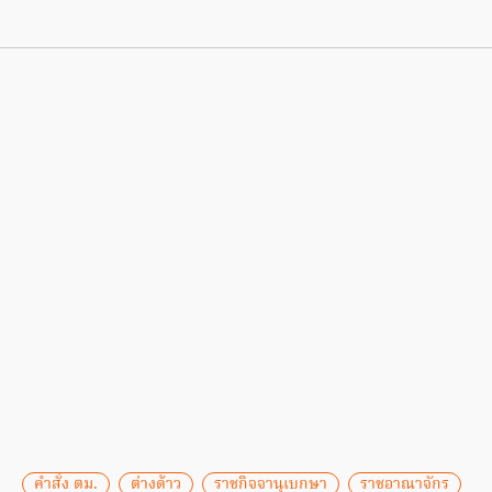
คำสั่ง ตม.
ต่างด้าว
ราชกิจจานุเบกษา
ราชอาณาจักร