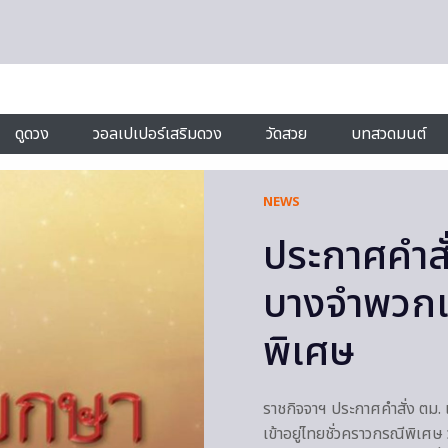
ดูดวง
วอลเปเปอร์เสริมดวง
วัดสวย
บทสวดมนต์
NEWS
ประกาศคำสั
บางจำพวกเข
พิเศษ
ราชกิจจาฯ ประกาศคำสั่ง ตม.
เข้าอยู่ไทยชั่วคราวกรณีพิเศษ 