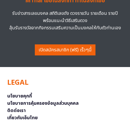
MThai เชื่อในสิ่งที่ทำ ทำในสิ่งที่เชื่อ
รับข่าวสารเลขมงคล สถิติเลขดัง ดวงรายวัน รายเดือน รายปี
พร้อมแนะนำวิธีเสริมดวง
ลุ้นรับรางวัลจากกิจกรรมเสริมความเป็นมงคลให้กับตัวท่านเอง
เปิดสมัครสมาชิก (ฟรี) เร็วๆนี้
LEGAL
นโยบายคุกกี้
นโยบายการคุ้มครองข้อมูลส่วนบุคคล
ติดต่อเรา
เกี่ยวกับเอ็มไทย