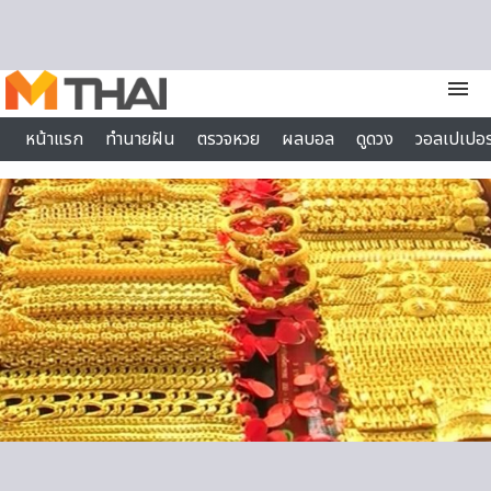
Skip to content
menu
หน้าแรก
ทำนายฝัน
ตรวจหวย
ผลบอล
ดูดวง
วอลเปเปอร
ไลฟ์สไตล์