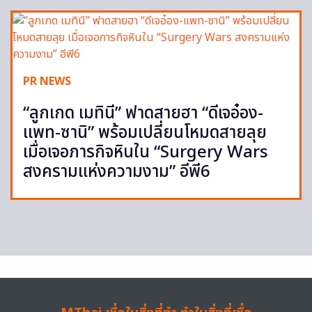
PR NEWS
“ลูกเกด เมทินี” ฟาดสายฮา “ดีเจอ๋อง-
แพท-ซานิ” พร้อมเปลี่ยนโหมดสายลุย
เมื่อเจอภารกิจหินใน “Surgery Wars
สงครามแห่งความงาม” อีพี6