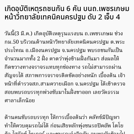
เกิดอุบัติเหตุรถชนกัน 6 คัน บนถ.เพชรเกษม
หน้าวิทยาลัยเทคนิคนครปฐม ดับ 2 เจ็บ 4
วันนี้(3 มี.ค.) เกิดอุบัติเหตุรุนแรงบน ถ.เพชรเกษม ช่วง
กม.50 บริเวณด้านหน้าวิทยาลัยเทคนิคนครปฐม ต.พระ
ประโทณ อ.เมืองนครปฐม จ.นครปฐม พบรถชนกันเป็น
จำนวนมากทั้ง 2 ฝั่ง คาดว่าพุ่งข้ามฝั่งกันมา ส่งผลให้
กีดขวางทางจราจรแทบทุกช่องทาง รถไม่สามารถผ่าน
สัญจรได้ สภาพการจราจรติดขัดอย่างหนัก เบื้องต้น เจ้า
หน้าที่ตำรวจสภ.สามควายเผือก จ.นครปฐม ได้เข้าตรวจ
สอบพบรถบรรทุกพ่วงขับมาในฝั่งขาออก เลยวัดธรรม
ศาลาเล็กน้อย
ด้านคนขับรถบรรทุก ให้การเบื้องต้นว่า คลัทช์มีปัญหา
ทำให้ควบคุมรถไม่ได้ ก่อนเสียหลักพุ่งชนรถปิคอัพ โตโย