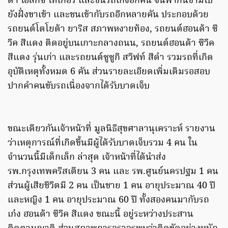
ต้า ไฮลักซ์ ไทเกอร์ และชนรถเก๋งอีกคัน จนพากันข้ามไป
ยังฝั่งขาเข้า และชนเข้ากับรถอีกหลายคัน ประกอบด้วย
รถยนต์โตโยต้า ยาริส สภาพหงายท้อง, รถยนต์ฮอนด้า ซี
วิค สีแดง ติดอยู่บนเกาะกลางถนน, รถยนต์ฮอนด้า ซีวิค
สีแดง รุ่นเก่า และรถยนต์ซูซูกิ สวิฟท์ สีดำ รวมรถที่เกิด
อุบัติเหตุทั้งหมด 6 คัน ส่วนรายละเอียดเพิ่มเติมรอสอบ
ปากคำคนขับรถเนื่องจากได้รับบาดเจ็บ
ขณะเดียวกันเจ้าหน้าที่ มูลนิธิสุขศาลานุเคราะห์ รายงาน
ว่าเหตุการณ์ที่เกิดขึ้นมีผู้ได้รับบาดเจ็บรวม 4 คน ใน
จำนวนนี้มีเด็กเล็ก ล่าสุด เจ้าหน้าที่ได้นำส่ง
รพ.กรุงเทพคริสเตียน 3 คน และ รพ.ศูนย์นครปฐม 1 คน
ส่วนผู้เสียชีวิตมี 2 คน เป็นชาย 1 คน อายุประมาณ 40 ปี
และหญิง 1 คน อายุประมาณ 60 ปี ทั้งสองคนมากับรถ
เก๋ง ฮอนด้า ซีวิค สีแดง ขณะนี้ อยู่ระหว่างประสาน