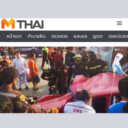
Skip to content
menu
หน้าแรก
ทำนายฝัน
ตรวจหวย
ผลบอล
ดูดวง
วอลเปเปอร
ไลฟ์สไตล์