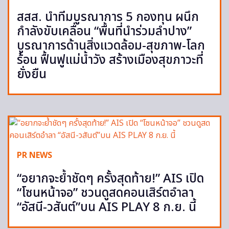
สสส. นำทีมบูรณาการ 5 กองทุน ผนึก
กำลังขับเคลื่อน “พื้นที่นำร่วมลำปาง”
บูรณาการด้านสิ่งแวดล้อม-สุขภาพ-โลก
ร้อน ฟื้นฟูแม่น้ำวัง สร้างเมืองสุขภาวะที่
ยั่งยืน
PR NEWS
“อยากจะย้ำชัดๆ ครั้งสุดท้าย!” AIS เปิด
“โซนหน้าจอ” ชวนดูสดคอนเสิร์ตอำลา
“อัสนี-วสันต์”บน AIS PLAY 8 ก.ย. นี้