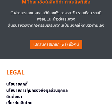
MThai เชื่อในสิ่งที่ทำ ทำในสิ่งที่เชื่อ
รับข่าวสารเลขมงคล สถิติเลขดัง ดวงรายวัน รายเดือน รายปี
พร้อมแนะนำวิธีเสริมดวง
ลุ้นรับรางวัลจากกิจกรรมเสริมความเป็นมงคลให้กับตัวท่านเอง
เปิดสมัครสมาชิก (ฟรี) เร็วๆนี้
LEGAL
นโยบายคุกกี้
นโยบายการคุ้มครองข้อมูลส่วนบุคคล
ติดต่อเรา
เกี่ยวกับเอ็มไทย