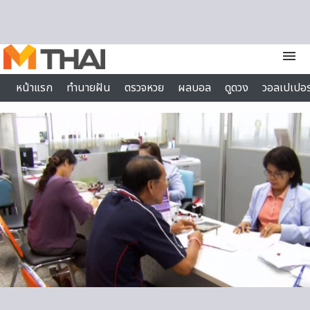
Skip to content
menu
หน้าแรก
ทำนายฝัน
ตรวจหวย
ผลบอล
ดูดวง
วอลเปเปอร
ไลฟ์สไตล์