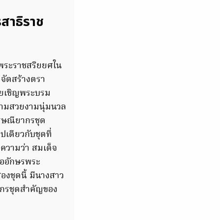
รสาธิราช
 (พระราชสริยยศใน
้จัดสร้างตรา
โดยเชิญพระบรม
วามสวยงามนุ่มนวล
ปรษณียากรชุด
เดียวกับชุดที่
อความว่า สมเด็จ
ออักษรพระ
องชุดนี้ มีนางสาว
ากรชุดสำคัญของ