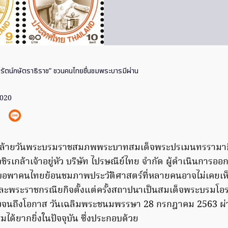
รัตน์กษัตราธิราช” ชวนคนไทยชื่นชมพระบารมีผ่าน
2020
นคล้ายวันพระบรมราชสมภพพระบาทสมเด็จพระปรเมนทรรามาธ
ิรเกล้าเจ้าอยู่หัว บริษัท ไปรษณีย์ไทย จำกัด ผู้ดำเนินการ
อพาคนไทยย้อนชมภาพประวัติศาสตร์ที่หลายคนอาจไม่เคยเห็น
และพระราชกรณียกิจตั้งแต่ครั้งสถาปนาเป็นสมเด็จพระบรมโอ
บจนถึงโอกาส วันเฉลิมพระชนมพรรษา 28 กรกฎาคม 2563 ผ
ได้ยากยิ่งในปัจจุบัน ซึ่งประกอบด้วย