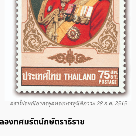
ตราไปรษณียากรชุดทรงบรรลุนิติภาวะ 28 ก.ค. 2515
ฉลองทศมรัตน์กษัตราธิราช