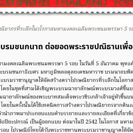
ณียากรที่ระลึกในวโรกาสมหามงคลเฉลิมพระชนมพรรษา 5 รอ
ะบรมชนกนาถ ต่อยอดพระราชปณิธานเพื่
มหามงคลเฉลิมพระชนมพรรษา 5 รอบ ในวันที่ 5 ธันวาคม พุทธ
บรมชนกาธิเบศร มหาภูมิพลอดุลยเดชมหาราช บรมนาถบพิตร
ะบรมราชานุญาตให้จัดสร้างตราไปรษณียากรที่ระลึกในโอก
ุดโดยในชุดที่สามได้เชิญพระบรมฉายาลักษณ์พระบรมวงศ์ขึ้
มฉายาลักษณ์ของพระบาทสมเด็จพระวชิรเกล้าเจ้าอยู่หัวขึ้น
โดยในครั้งนั้นได้ใช้เทคนิคการสร้างตราไปรษณียากรจากต้น
้วนำภาพมาประกอบแบบคำบรรยายและรายละเอียดที่เกี่ยวข้อง
พิธปิยะปกรณ์ เป็นผู้ออกแบบ ต่อมาในปี 2542 ในโอกาส มหา
อบ ไปรษณีย์ไทยได้รับพระราชทานพระบรมราชานุญาตให้จัด