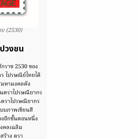
บ (2530)
อปวงชน
ศักราช 2530 ของ
 ไปรษณีย์ไทยได้
าสมหามงคลดัง
นบนตราไปรษณียากร
บนตราไปรษณียากร
แบบภาพเขียนสี
อีกขั้นตอนหนึ่ง
มงคลเฉลิม
สร้าง ตรา