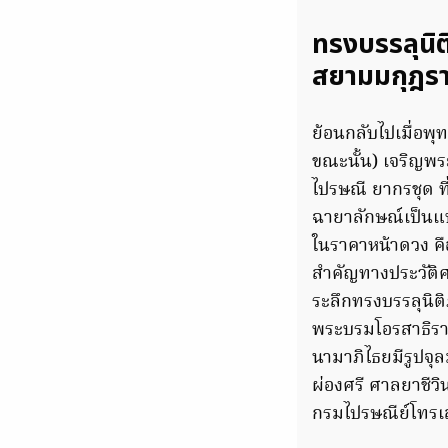
ทรงบรรลุนิ
สยามมกุฎรา
ย้อนกลับไปเมื่อพ
ขณะนั้น) เจริญพร
ไปรษณี ยากรชุด ท
ฉายาลักษณ์เป็นแ
ในราคาหน้าดวง คื
สำคัญทางประวัติศ
ระลึกทรงบรรลุนิต
พระบรมโอรสาธิร
นามาภิไธยมีรูปจุล
ผ่องศรี ศาลยาชี
กรมไปรษณีย์โทรเ