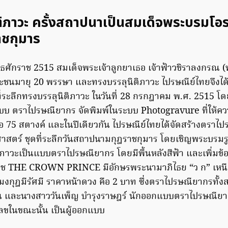
ติภาวะ ครั้งสถาปนาเป็นสมเด็จพระบรมโอ
ชกุมาร
ุทธศักราช 2515 สมเด็จพระเจ้าลูกยาเธอ เจ้าฟ้าวชิราลงกรณ
ะชนมายุ 20 พรรษา และทรงบรรลุนิติภาวะ ไปรษณีย์ไทยจึงได
ี่ระลึกทรงบรรลุนิติภาวะ ในวันที่ 28 กรกฎาคม พ.ศ. 2515 
บบ ตราไปรษณียากร จัดพิมพ์ในระบบ Photogravure ที่ให้ค
อ 75 สตางค์ และในปีเดียวกัน ไปรษณีย์ไทยได้จัดสร้างตราไ
าสตร์ ชุดที่ระลึกวันสถาปนามกุฎราชกุมาร โดยเชิญพระบรมรูป
ิภาวะเป็นแบบตราไปรษณียากร โดยมีพื้นหลังสีฟ้า และเพิ่มข้
าช THE CROWN PRINCE มีอักษรพระนามาภิไธย “ว ก” เหนื
มงกุฎมีรัศมี ราคาหน้าดวง คือ 2 บาท ซึ่งตราไปรษณียากรทั้งส
วิน และนางสาววันเพ็ญ บำรุงราษฎร์ นักออกแบบตราไปรษณีย
ลขในขณะนั้น เป็นผู้ออกแบบ