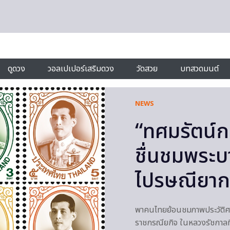
ดูดวง
วอลเปเปอร์เสริมดวง
วัดสวย
บทสวดมนต์
NEWS
“ทศมรัตน์ก
ชื่นชมพระบ
ไปรษณียาก
พาคนไทยย้อนชมภาพประวัติศาส
ราชกรณียกิจ ในหลวงรัชกาลที