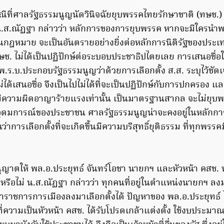
ีที่ศาลรัฐธรรมนูญนัดวินิจฉัยยุบพรรคไทยรักษาชาติ (ทษช.) พรุ
่ น.ส.ณัฏฐา กล่าวว่า หลักการของการยุบพรรค หากจะมีใครน
เป็นกฎหมาย จะเป็นอันตรายอย่างยิ่งต่อหลักการนิติรัฐของปร
ช. ไม่ได้เป็นปฏิปักษ์ต่อระบอบประชาธิปไตยเลย การเสนอชื่อ
ร.บ.ประกอบรัฐธรรมนูญว่าด้วยการเลือกตั้ง ส.ส. ระบุไว้ชัด
่ได้เสนอชื่อ จึงเป็นไปไม่ได้ที่จะเป็นปฏิปักษ์กับการปกครอง
่อมีความผิดอาญาร้ายแรงเท่านั้น เป็นมาตรฐานสากล จะไม่ยุบ
ุดมการณ์ของประชาชน ศาลรัฐธรรมนูญน่าจะคงอยู่ในหลักการ
ว่าการเลือกตั้งที่จะเกิดขึ้นมีความบริสุทธิ์ยุติธรรม ที่ทุกพรรคม
นุญาตให้ พล.อ.ประยุทธ์ จันทร์โอชา นายกฯ และหัวหน้า คสช. 
หรือไม่ น.ส.ณัฏฐา กล่าวว่า ทุกคนที่อยู่ในตำแหน่งนายกฯ ลง
้าราชการการเมืองลงมาเลือกตั้งได้ ปัญหาของ พล.อ.ประยุทธ์ ไม
ที่ความเป็นหัวหน้า คสช. ได้รับโปรดเกล้าแต่งตั้ง ใช้งบประมา