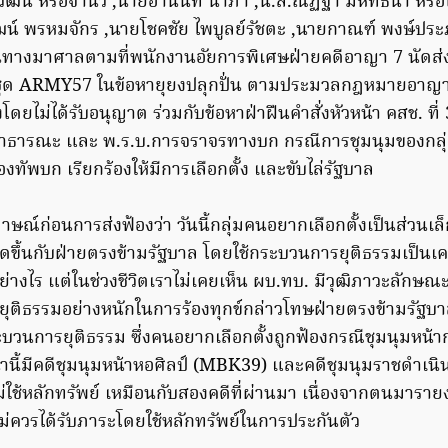
ธิวัฒน์ หรือจ่านิว ,นายอานนท์ นำภา ,น.ส.ณัฏฐา มหัทธนา หรือ
ฒน์ พรหมจักร ,นายโชคชัย ไพบูลย์รัชตะ ,นายกาณฑ์ พงษ์ปร
ดินทางมาศาลตามที่พนักงานอัยการพิเศษฝ่ายคดีอาญา 7 นัดส
 ชุด ARMY57 ในข้อหายุยงปลุกปั่น ตามประมวลกฎหมายอาญ
งโดยไม่ได้รับอนุญาต ร่วมกับข้อหาฝ่าฝืนคำสั่งหัวหน้า คสช. ที่
สาธารณะ และ พ.ร.บ.การจราจรทางบก กรณีการชุมนุมของกลุ่
ทัพบก เรียกร้องให้มีการเลือกตั้ง และขับไล่รัฐบาล
าษณ์ก่อนการส่งฟ้องว่า วันนี้กลุ่มคนอยากเลือกตั้งเป็นส่วนเล
ิดขึ้นกับฝ่ายตรงข้ามรัฐบาล โดยใช้กระบวนการยุติธรรมเป็นเครื่
างไร แต่ในช่วงชีวิตเราไม่เคยเห็น ผบ.ทบ. มีวุฒิภาวะลักษณะนี
ุติธรรมอย่างหนักในการร้องทุกข์กล่าวโทษฝ่ายตรงข้ามรัฐบาล
บวนการยุติธรรม ซึ่งคนอยากเลือกตั้งถูกฟ้องกรณีชุมนุมหน้า
้านี้มีคดีชุมนุมหน้าหอศิลป์ (MBK39) และคดีชุมนุมราชดำเนิ
่ใช้หลักทรัพย์ เหมือนกับสองคดีที่ผ่านมา เนื่องจากตนมารายงา
่ควรได้รับภาระโดยใช้หลักทรัพย์ในการประกันตัว