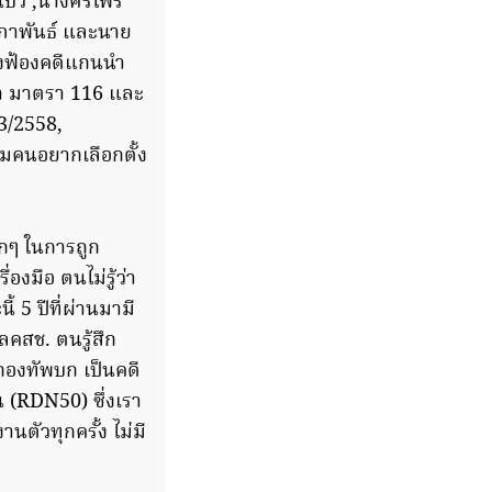
โบว์ ,นางศรีไพร
ะภาพันธ์ และนาย
่งฟ้องคดีแกนนำ
า มาตรา 116 และ
 3/2558,
มคนอยากเลือกตั้ง
็กๆ ในการถูก
องมือ ตนไม่รู้ว่า
้ 5 ปีที่ผ่านมามี
คสช. ตนรู้สึก
กองทัพบก เป็นคดี
น (RDN50) ซึ่งเรา
นตัวทุกครั้ง ไม่มี