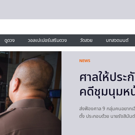
ดูดวง
วอลเปเปอร์เสริมดวง
วัดสวย
บทสวดมนต์
NEWS
ศาลให้ประกั
คดีชุมนุมห
ส่งฟ้องศาล 9 กลุ่มคนอยากเลือ
ตั้ง ประกอบด้วย นายรังสิมันต