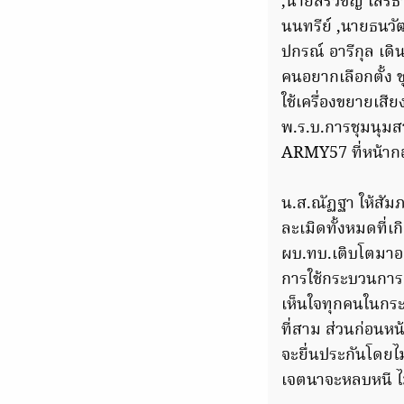
,นายสิรวิชญ์ เสรี
นนทรีย์ ,นายธนวั
ปกรณ์ อารีกุล เ
คนอยากเลือกตั้ง
ใช้เครื่องขยายเสีย
พ.ร.บ.การชุมนุม
ARMY57 ที่หน้ากอง
น.ส.ณัฏฐา ให้สัมภ
ละเมิดทั้งหมดที่เก
ผบ.ทบ.เติบโตมาอย่
การใช้กระบวนการย
เห็นใจทุกคนในกระ
ที่สาม ส่วนก่อนหน
จะยื่นประกันโดยไม
เจตนาจะหลบหนี ไม