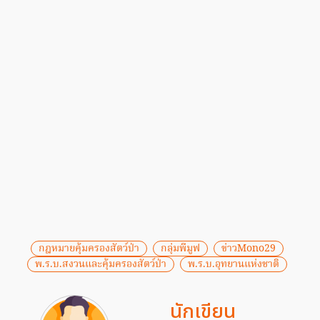
กฎหมายคุ้มครองสัตว์ป่า
กลุ่มพีมูฟ
ข่าวMono29
พ.ร.บ.สงวนและคุ้มครองสัตว์ป่า
พ.ร.บ.อุทยานแห่งชาติ
นักเขียน