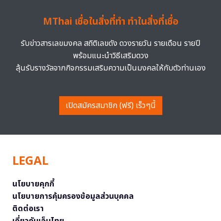
MThai เชื่อในสิ่งที่ทำ ทำในสิ่งที่เชื่อ
รับข่าวสารเลขมงคล สถิติเลขดัง ดวงรายวัน รายเดือน รายปี
พร้อมแนะนำวิธีเสริมดวง
ลุ้นรับรางวัลจากกิจกรรมเสริมความเป็นมงคลให้กับตัวท่านเอง
เปิดสมัครสมาชิก (ฟรี) เร็วๆนี้
LEGAL
นโยบายคุกกี้
นโยบายการคุ้มครองข้อมูลส่วนบุคคล
ติดต่อเรา
เกี่ยวกับเอ็มไทย