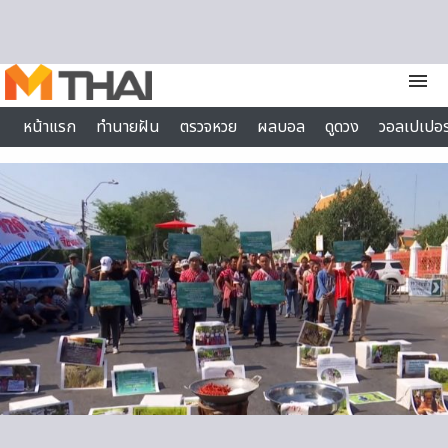
Skip to content
menu
หน้าแรก
ทำนายฝัน
ตรวจหวย
ผลบอล
ดูดวง
วอลเปเปอร
ไลฟ์สไตล์